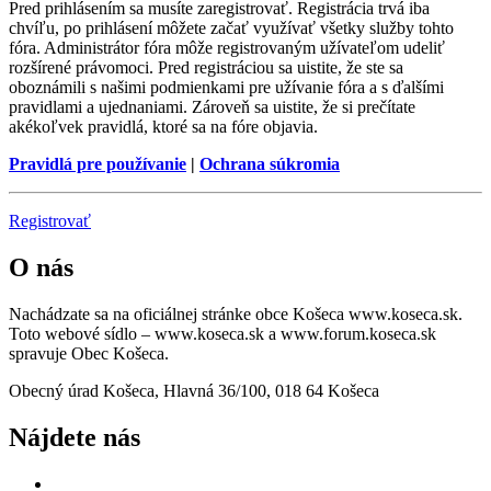
Pred prihlásením sa musíte zaregistrovať. Registrácia trvá iba
chvíľu, po prihlásení môžete začať využívať všetky služby tohto
fóra. Administrátor fóra môže registrovaným užívateľom udeliť
rozšírené právomoci. Pred registráciou sa uistite, že ste sa
oboznámili s našimi podmienkami pre užívanie fóra a s ďalšími
pravidlami a ujednaniami. Zároveň sa uistite, že si prečítate
akékoľvek pravidlá, ktoré sa na fóre objavia.
Pravidlá pre používanie
|
Ochrana súkromia
Registrovať
O nás
Nachádzate sa na oficiálnej stránke obce Košeca www.koseca.sk.
Toto webové sídlo – www.koseca.sk a www.forum.koseca.sk
spravuje Obec Košeca.
Obecný úrad Košeca, Hlavná 36/100, 018 64 Košeca
Nájdete nás