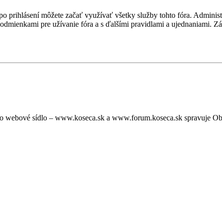
, po prihlásení môžete začať využívať všetky služby tohto fóra. Admini
podmienkami pre užívanie fóra a s ďalšími pravidlami a ujednaniami. Záro
oto webové sídlo – www.koseca.sk a www.forum.koseca.sk spravuje O