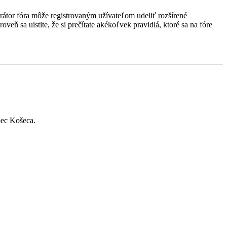
strátor fóra môže registrovaným užívateľom udeliť rozšírené
veň sa uistite, že si prečítate akékoľvek pravidlá, ktoré sa na fóre
bec Košeca.