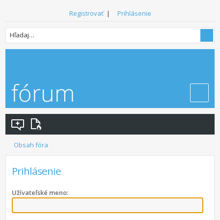
Registrovať
|
Prihlásenie
Obsah fóra
Prihlásenie
Užívateľské meno: