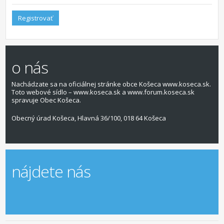
Registrovať
o nás
Nachádzate sa na oficiálnej stránke obce Košeca www.koseca.sk.
Toto webové sídlo – www.koseca.sk a www.forum.koseca.sk
spravuje Obec Košeca.
Obecný úrad Košeca, Hlavná 36/100, 018 64 Košeca
nájdete nás