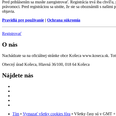
Pred prihlásením sa musíte zaregistrovať. Registrácia trvá iba chvíľu
právomoci. Pred registráciou sa uistite, že ste sa oboznámili s našimi 
objavia.
Pravidlá pre používanie
|
Ochrana súkromia
Registrovať
O nás
Nachádzate sa na oficiálnej stránke obce Košeca www.koseca.sk. T
Obecný úrad Košeca, Hlavná 36/100, 018 64 Košeca
Nájdete nás
Tím
•
Vymazať všetky cookies fóra
• Všetky časy sú v GMT +