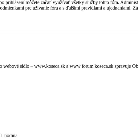
, po prihlásení môžete začať využívať všetky služby tohto fóra. Admini
podmienkami pre užívanie fóra a s ďalšími pravidlami a ujednaniami. Záro
oto webové sídlo – www.koseca.sk a www.forum.koseca.sk spravuje O
 1 hodina