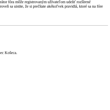
strátor fóra môže registrovaným užívateľom udeliť rozšírené
veň sa uistite, že si prečítate akékoľvek pravidlá, ktoré sa na fóre
bec Košeca.