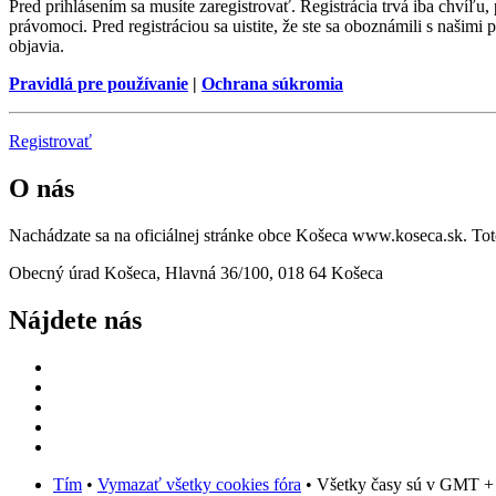
Pred prihlásením sa musíte zaregistrovať. Registrácia trvá iba chvíľu
právomoci. Pred registráciou sa uistite, že ste sa oboznámili s našimi 
objavia.
Pravidlá pre používanie
|
Ochrana súkromia
Registrovať
O nás
Nachádzate sa na oficiálnej stránke obce Košeca www.koseca.sk. T
Obecný úrad Košeca, Hlavná 36/100, 018 64 Košeca
Nájdete nás
Tím
•
Vymazať všetky cookies fóra
• Všetky časy sú v GMT +