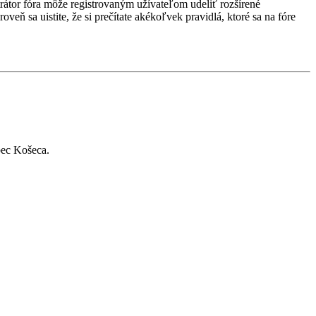
strátor fóra môže registrovaným užívateľom udeliť rozšírené
veň sa uistite, že si prečítate akékoľvek pravidlá, ktoré sa na fóre
bec Košeca.