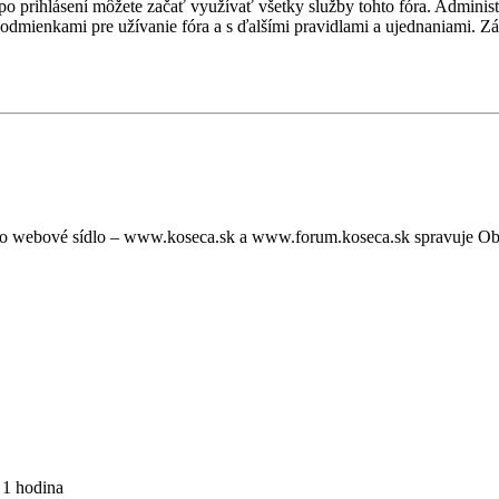
, po prihlásení môžete začať využívať všetky služby tohto fóra. Admini
podmienkami pre užívanie fóra a s ďalšími pravidlami a ujednaniami. Záro
oto webové sídlo – www.koseca.sk a www.forum.koseca.sk spravuje O
 1 hodina