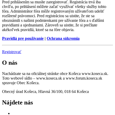
Pred prihlásením sa musíte zaregistrovať. Registrácia trvá iba
chvíľu, po prihlásení môžete začať využívať všetky služby tohto
fóra. Administrátor fóra môže registrovaným užívateľom udeliť
rozšírené právomoci. Pred registráciou sa uistite, že ste sa
oboznámili s našimi podmienkami pre užívanie fóra a s ďalšími
pravidlami a ujednaniami. Zároveň sa uistite, že si prečítate
akékoľvek pravidlá, ktoré sa na fóre objavia.
Pravidlá pre používanie
|
Ochrana súkromia
Registrovať
O nás
Nachádzate sa na oficiálnej stránke obce Košeca www.koseca.sk.
Toto webové sídlo – www.koseca.sk a www.forum.koseca.sk
spravuje Obec Košeca.
Obecný úrad Košeca, Hlavná 36/100, 018 64 Košeca
Nájdete nás