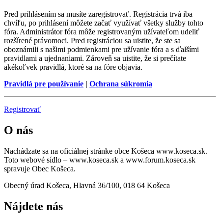
Pred prihlásením sa musíte zaregistrovať. Registrácia trvá iba
chvíľu, po prihlásení môžete začať využívať všetky služby tohto
fóra. Administrátor fóra môže registrovaným užívateľom udeliť
rozšírené právomoci. Pred registráciou sa uistite, že ste sa
oboznámili s našimi podmienkami pre užívanie fóra a s ďalšími
pravidlami a ujednaniami. Zároveň sa uistite, že si prečítate
akékoľvek pravidlá, ktoré sa na fóre objavia.
Pravidlá pre používanie
|
Ochrana súkromia
Registrovať
O nás
Nachádzate sa na oficiálnej stránke obce Košeca www.koseca.sk.
Toto webové sídlo – www.koseca.sk a www.forum.koseca.sk
spravuje Obec Košeca.
Obecný úrad Košeca, Hlavná 36/100, 018 64 Košeca
Nájdete nás