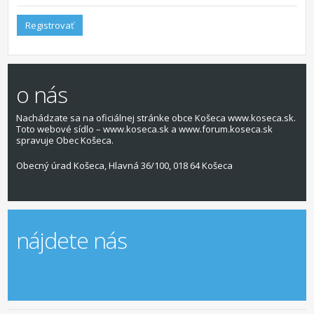
Registrovať
o nás
Nachádzate sa na oficiálnej stránke obce Košeca www.koseca.sk.
Toto webové sídlo – www.koseca.sk a www.forum.koseca.sk
spravuje Obec Košeca.
Obecný úrad Košeca, Hlavná 36/100, 018 64 Košeca
nájdete nás