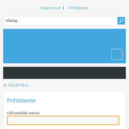
Registrovať
|
Prihlásenie
Obsah fóra
Prihlásenie
Užívateľské meno: