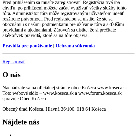
Pred prihlásením sa musíte zaregistrovať. Registrácia trvá iba
chvíľu, po prihlásení môžete začať využívať všetky služby tohto
fóra. Administrátor fóra môže registrovaným užívateľom udeliť
rozšírené právomoci. Pred registráciou sa uistite, že ste sa
oboznámili s našimi podmienkami pre užívanie fóra a s ďalšími
pravidlami a ujednaniami. Zároveň sa uistite, že si prečítate
akékoľvek pravidlá, ktoré sa na fóre objavia.
Pravidlá pre používanie
|
Ochrana súkromia
Registrovať
O nás
Nachádzate sa na oficiálnej stránke obce Košeca www.koseca.sk.
Toto webové sídlo – www.koseca.sk a www.forum.koseca.sk
spravuje Obec Košeca.
Obecný úrad Košeca, Hlavná 36/100, 018 64 Košeca
Nájdete nás