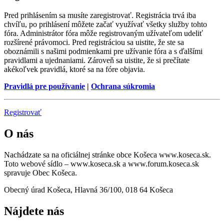
Pred prihlásením sa musíte zaregistrovať. Registrácia trvá iba
chvíľu, po prihlásení môžete začať využívať všetky služby tohto
fóra. Administrátor fóra môže registrovaným užívateľom udeliť
rozšírené právomoci. Pred registráciou sa uistite, že ste sa
oboznámili s našimi podmienkami pre užívanie fóra a s ďalšími
pravidlami a ujednaniami. Zároveň sa uistite, že si prečítate
akékoľvek pravidlá, ktoré sa na fóre objavia.
Pravidlá pre používanie
|
Ochrana súkromia
Registrovať
O nás
Nachádzate sa na oficiálnej stránke obce Košeca www.koseca.sk.
Toto webové sídlo – www.koseca.sk a www.forum.koseca.sk
spravuje Obec Košeca.
Obecný úrad Košeca, Hlavná 36/100, 018 64 Košeca
Nájdete nás