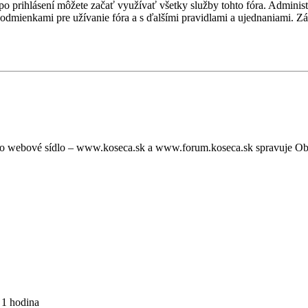
, po prihlásení môžete začať využívať všetky služby tohto fóra. Admini
podmienkami pre užívanie fóra a s ďalšími pravidlami a ujednaniami. Záro
oto webové sídlo – www.koseca.sk a www.forum.koseca.sk spravuje O
 1 hodina