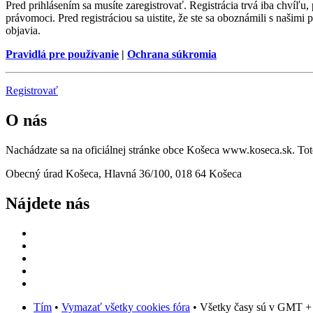
Pred prihlásením sa musíte zaregistrovať. Registrácia trvá iba chvíľu
právomoci. Pred registráciou sa uistite, že ste sa oboznámili s našimi 
objavia.
Pravidlá pre používanie
|
Ochrana súkromia
Registrovať
O nás
Nachádzate sa na oficiálnej stránke obce Košeca www.koseca.sk. T
Obecný úrad Košeca, Hlavná 36/100, 018 64 Košeca
Nájdete nás
Tím
•
Vymazať všetky cookies fóra
• Všetky časy sú v GMT +