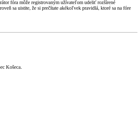
strátor fóra môže registrovaným užívateľom udeliť rozšírené
veň sa uistite, že si prečítate akékoľvek pravidlá, ktoré sa na fóre
bec Košeca.