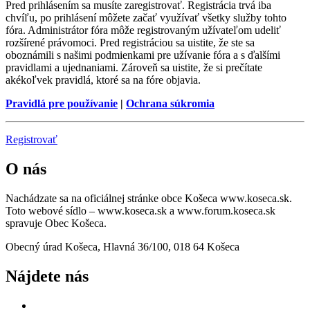
Pred prihlásením sa musíte zaregistrovať. Registrácia trvá iba
chvíľu, po prihlásení môžete začať využívať všetky služby tohto
fóra. Administrátor fóra môže registrovaným užívateľom udeliť
rozšírené právomoci. Pred registráciou sa uistite, že ste sa
oboznámili s našimi podmienkami pre užívanie fóra a s ďalšími
pravidlami a ujednaniami. Zároveň sa uistite, že si prečítate
akékoľvek pravidlá, ktoré sa na fóre objavia.
Pravidlá pre používanie
|
Ochrana súkromia
Registrovať
O nás
Nachádzate sa na oficiálnej stránke obce Košeca www.koseca.sk.
Toto webové sídlo – www.koseca.sk a www.forum.koseca.sk
spravuje Obec Košeca.
Obecný úrad Košeca, Hlavná 36/100, 018 64 Košeca
Nájdete nás