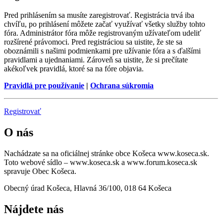
Pred prihlásením sa musíte zaregistrovať. Registrácia trvá iba
chvíľu, po prihlásení môžete začať využívať všetky služby tohto
fóra. Administrátor fóra môže registrovaným užívateľom udeliť
rozšírené právomoci. Pred registráciou sa uistite, že ste sa
oboznámili s našimi podmienkami pre užívanie fóra a s ďalšími
pravidlami a ujednaniami. Zároveň sa uistite, že si prečítate
akékoľvek pravidlá, ktoré sa na fóre objavia.
Pravidlá pre používanie
|
Ochrana súkromia
Registrovať
O nás
Nachádzate sa na oficiálnej stránke obce Košeca www.koseca.sk.
Toto webové sídlo – www.koseca.sk a www.forum.koseca.sk
spravuje Obec Košeca.
Obecný úrad Košeca, Hlavná 36/100, 018 64 Košeca
Nájdete nás