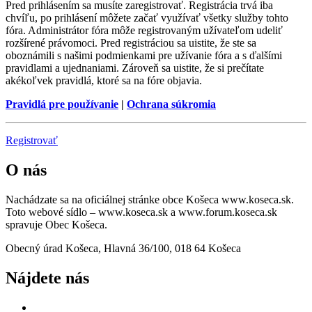
Pred prihlásením sa musíte zaregistrovať. Registrácia trvá iba
chvíľu, po prihlásení môžete začať využívať všetky služby tohto
fóra. Administrátor fóra môže registrovaným užívateľom udeliť
rozšírené právomoci. Pred registráciou sa uistite, že ste sa
oboznámili s našimi podmienkami pre užívanie fóra a s ďalšími
pravidlami a ujednaniami. Zároveň sa uistite, že si prečítate
akékoľvek pravidlá, ktoré sa na fóre objavia.
Pravidlá pre používanie
|
Ochrana súkromia
Registrovať
O nás
Nachádzate sa na oficiálnej stránke obce Košeca www.koseca.sk.
Toto webové sídlo – www.koseca.sk a www.forum.koseca.sk
spravuje Obec Košeca.
Obecný úrad Košeca, Hlavná 36/100, 018 64 Košeca
Nájdete nás