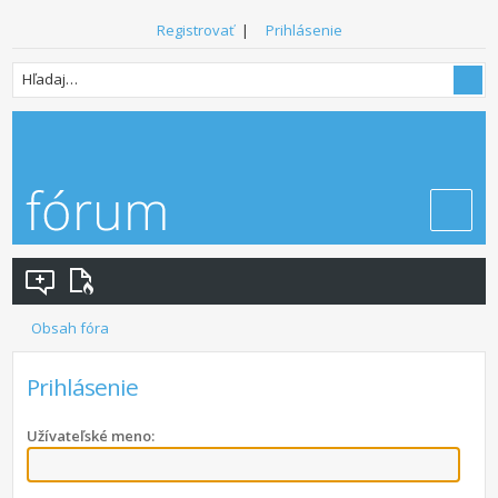
Registrovať
|
Prihlásenie
Obsah fóra
Prihlásenie
Užívateľské meno: