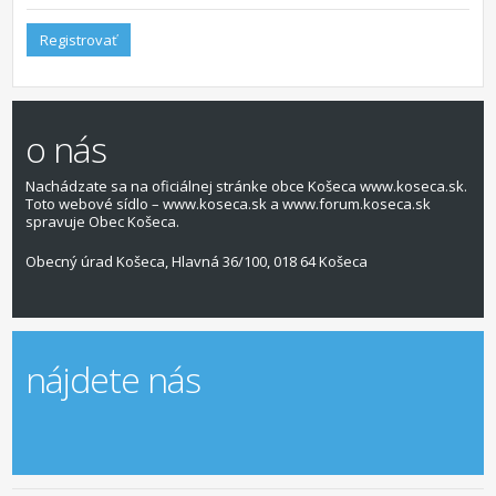
Registrovať
o nás
Nachádzate sa na oficiálnej stránke obce Košeca www.koseca.sk.
Toto webové sídlo – www.koseca.sk a www.forum.koseca.sk
spravuje Obec Košeca.
Obecný úrad Košeca, Hlavná 36/100, 018 64 Košeca
nájdete nás