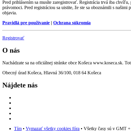
Pred prihlásením sa musíte zaregistrovať. Registrácia trvá iba chvíľu
právomoci. Pred registráciou sa uistite, že ste sa oboznámili s našimi 
objavia.
Pravidlá pre používanie
|
Ochrana súkromia
Registrovať
O nás
Nachádzate sa na oficiálnej stránke obce Košeca www.koseca.sk. T
Obecný úrad Košeca, Hlavná 36/100, 018 64 Košeca
Nájdete nás
Tím
•
Vymazať všetky cookies fóra
• Všetky časy sú v GMT +