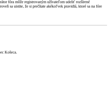
strátor fóra môže registrovaným užívateľom udeliť rozšírené
veň sa uistite, že si prečítate akékoľvek pravidlá, ktoré sa na fóre
bec Košeca.