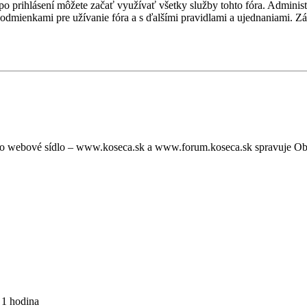
, po prihlásení môžete začať využívať všetky služby tohto fóra. Admini
podmienkami pre užívanie fóra a s ďalšími pravidlami a ujednaniami. Záro
oto webové sídlo – www.koseca.sk a www.forum.koseca.sk spravuje O
 1 hodina