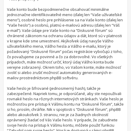
Vaše konto bude bezpodmienečne obsahovať minimálne
jednoznačne identifikovateľné meno (ďalej len “Vaše užívateľské
meno”), osobné heslo pre prihlásenie sa na Vaše konto (ďalej len
“Vaše heslo”) a osobnú, platnú e-mailovú adresu (ďalej len “Váš
e-mail”). Vaše údaje pre Vaše konto na “Diskusné fórum” sú
chránené zákonom na ochranu údajov a dát, ktoré sú v platnosti
v krajine kde sme umiestnení. Akýkoľvek údaj navyše Vášho
užívateľského mena, Vášho hesla a Vášho e-mailu, ktorý je
požadovaný “Diskusné fórum” počas registrácie vybočujú z toho,
čo považujeme za povinné a čo za dobrovoľné. Vo všetkých
prípadoch, máte možnosť určiť, ktorý údaj Vášho konta bude
verejne zobrazený. Okrem toho, vo Vašom konte, máte možnosť
zvoliť si alebo zrušiť možnosť automaticky generovaných e-
mailov prostredníctvom phpBB softvéru.
Vaše heslo je šifrované (jednosmerný hash), takže je
zabezpečené. Napriek tomu, je odporúčané, aby ste nepoužívali
rovnaké heslo na rôznych internetových stránkach. Vaše heslo je
možnosťou pre prístup k Vášmu kontu na “Diskusné fórum”, takže
si ho, prosím, chráňte. Nik v spojitosti s “Diskusné fórum”, phpBB
alebo akoukoľvek 3. stranou, nie je za žiadnych okolností
oprávnený žiadať od Vás Vaše heslo. V prípade, že zabudnete
svoje heslo na prístup k Vášmu kontu, môžete použiť funkciu
“Zabudol som svoje heslo”, ktorá je dostupná v rámci phpBB