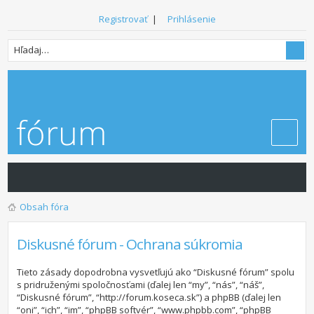
Registrovať
|
Prihlásenie
Obsah fóra
Diskusné fórum - Ochrana súkromia
Tieto zásady dopodrobna vysvetľujú ako “Diskusné fórum” spolu
s pridruženými spoločnosťami (ďalej len “my”, “nás”, “náš”,
“Diskusné fórum”, “http://forum.koseca.sk”) a phpBB (ďalej len
“oni”, “ich”, “im”, “phpBB softvér”, “www.phpbb.com”, “phpBB