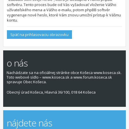
softvéru. Tento proces bude od Vás vyžadovať vloženie Vášho
užívateľského mena a Vášho e-mailu, potom phpBB softvér
vygeneruje nové heslo, ktoré Vám znovu umožní prístup k Vášmu
kontu.
Späť na prihlasovaciu obrazovku
o nás
Nachádzate sa na oficiálnej stránke obce Košeca www.koseca.sk.
Toto webové sídlo – www.koseca.sk a www.forum.koseca.sk
spravuje Obec Košeca.
Obecný úrad Košeca, Hlavná 36/100, 018 64 Košeca
nájdete nás