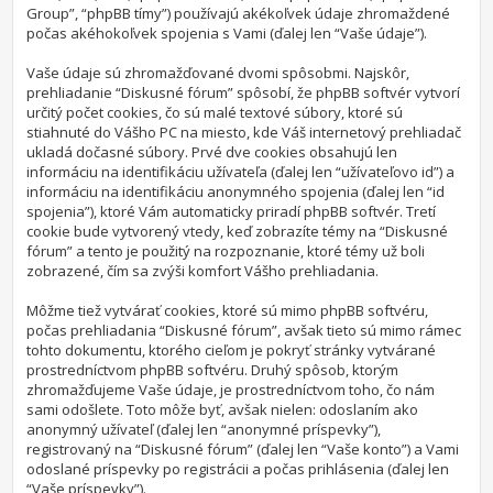
Group”, “phpBB tímy”) používajú akékoľvek údaje zhromaždené
počas akéhokoľvek spojenia s Vami (ďalej len “Vaše údaje”).
Vaše údaje sú zhromažďované dvomi spôsobmi. Najskôr,
prehliadanie “Diskusné fórum” spôsobí, že phpBB softvér vytvorí
určitý počet cookies, čo sú malé textové súbory, ktoré sú
stiahnuté do Vášho PC na miesto, kde Váš internetový prehliadač
ukladá dočasné súbory. Prvé dve cookies obsahujú len
informáciu na identifikáciu užívateľa (ďalej len “užívateľovo id”) a
informáciu na identifikáciu anonymného spojenia (ďalej len “id
spojenia”), ktoré Vám automaticky priradí phpBB softvér. Tretí
cookie bude vytvorený vtedy, keď zobrazíte témy na “Diskusné
fórum” a tento je použitý na rozpoznanie, ktoré témy už boli
zobrazené, čím sa zvýši komfort Vášho prehliadania.
Môžme tiež vytvárať cookies, ktoré sú mimo phpBB softvéru,
počas prehliadania “Diskusné fórum”, avšak tieto sú mimo rámec
tohto dokumentu, ktorého cieľom je pokryť stránky vytvárané
prostredníctvom phpBB softvéru. Druhý spôsob, ktorým
zhromažďujeme Vaše údaje, je prostredníctvom toho, čo nám
sami odošlete. Toto môže byť, avšak nielen: odoslaním ako
anonymný užívateľ (ďalej len “anonymné príspevky”),
registrovaný na “Diskusné fórum” (ďalej len “Vaše konto”) a Vami
odoslané príspevky po registrácii a počas prihlásenia (ďalej len
“Vaše príspevky”).