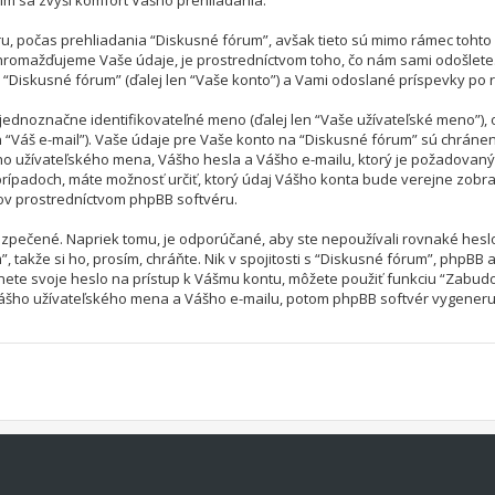
čím sa zvýši komfort Vášho prehliadania.
u, počas prehliadania “Diskusné fórum”, avšak tieto sú mimo rámec tohto
hromažďujeme Vaše údaje, je prostredníctvom toho, čo nám sami odošlete
 “Diskusné fórum” (ďalej len “Vaše konto”) a Vami odoslané príspevky po reg
označne identifikovateľné meno (ďalej len “Vaše užívateľské meno”), os
n “Váš e-mail”). Vaše údaje pre Vaše konto na “Diskusné fórum” sú chráne
o užívateľského mena, Vášho hesla a Vášho e-mailu, ktorý je požadovaný 
rípadoch, máte možnosť určiť, ktorý údaj Vášho konta bude verejne zobr
ov prostredníctvom phpBB softvéru.
ezpečené. Napriek tomu, je odporúčané, aby ste nepoužívali rovnaké hesl
takže si ho, prosím, chráňte. Nik v spojitosti s “Diskusné fórum”, phpBB a
ete svoje heslo na prístup k Vášmu kontu, môžete použiť funkciu “Zabudo
Vášho užívateľského mena a Vášho e-mailu, potom phpBB softvér vygeneru