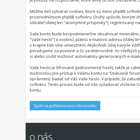
je použitý na rozpoznanie, ktoré témy už boli zobrazené, 
Môžme tiež vytvárať cookies, ktoré sú mimo phpBB softvér
prostredníctvom phpBB softvéru. Druhý spôsob, ktorým z
užívateľ (ďalej len “anonymné príspevky”), registrovaný na
Vaše konto bude bezpodmienečne obsahovať minimálne jedn
“Vaše heslo”) a osobnú, platnú e-mailovú adresu (ďalej le
v krajine kde sme umiestnení. Akýkoľvek údaj navyše Vášh
považujeme za povinné a čo za dobrovoľné. Vo všetkých p
si alebo zrušiť možnosť automaticky generovaných e-mail
Vaše heslo je šifrované (jednosmerný hash), takže je zab
možnosťou pre prístup k Vášmu kontu na “Diskusné fórum”, 
oprávnený žiadať od Vás Vaše heslo. V prípade, že zabudn
softvéru. Tento proces bude od Vás vyžadovať vloženie 
kontu.
Späť na prihlasovaciu obrazovku
o nás