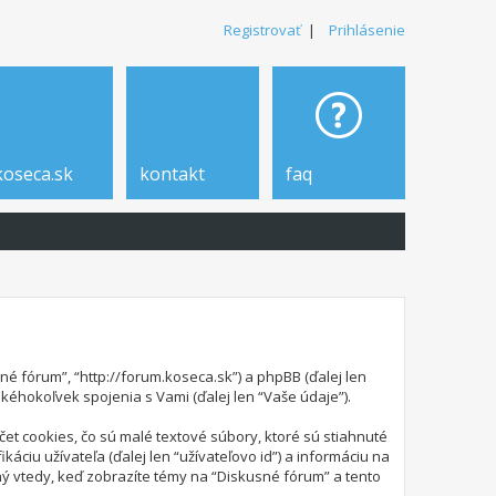
Registrovať
|
Prihlásenie
koseca.sk
kontakt
faq
é fórum”, “http://forum.koseca.sk”) a phpBB (ďalej len
kéhokoľvek spojenia s Vami (ďalej len “Vaše údaje”).
t cookies, čo sú malé textové súbory, ktoré sú stiahnuté
ciu užívateľa (ďalej len “užívateľovo id”) a informáciu na
ený vtedy, keď zobrazíte témy na “Diskusné fórum” a tento