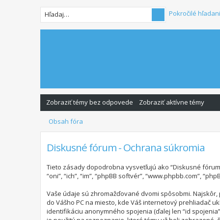
Pokročilé hľadan
Zobraziť témy bez odpovede
Zobraziť aktívne témy
Obsah fóra
Diskusné fórum - Ochrana súkromia
Tieto zásady dopodrobna vysvetľujú ako “Diskusné fórum” s
“oni”, “ich”, “im”, “phpBB softvér”, “www.phpbb.com”, “p
Vaše údaje sú zhromažďované dvomi spôsobmi. Najskôr, pre
do Vášho PC na miesto, kde Váš internetový prehliadač ukl
identifikáciu anonymného spojenia (ďalej len “id spojenia