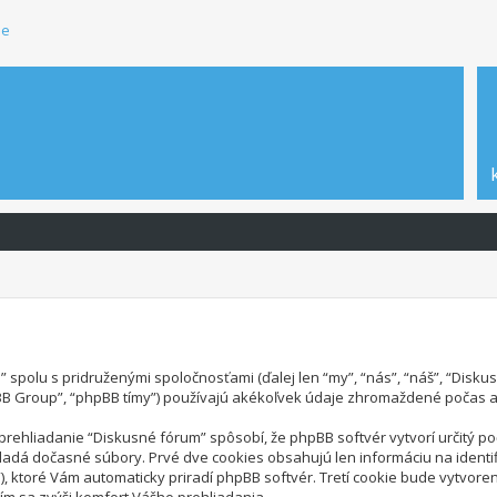
ie
polu s pridruženými spoločnosťami (ďalej len “my”, “nás”, “náš”, “Diskusn
hpBB Group”, “phpBB tímy”) používajú akékoľvek údaje zhromaždené počas a
hliadanie “Diskusné fórum” spôsobí, že phpBB softvér vytvorí určitý poče
adá dočasné súbory. Prvé dve cookies obsahujú len informáciu na identifiká
”), ktoré Vám automaticky priradí phpBB softvér. Tretí cookie bude vytvor