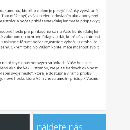
 dokumentu, ktorého cieľom je pokryť stránky vytvárané
. Toto môže byť, avšak nielen: odoslaním ako anonymný
istrácii a počas prihlásenia (ďalej len “Vaše príspevky”).
obné heslo pre prihlásenie sa na Vaše konto (ďalej len
né zákonom na ochranu údajov a dát, ktoré sú v platnosti
“Diskusné fórum” počas registrácie vybočujú z toho, čo
azený. Okrem toho, vo Vašom konte, máte možnosť zvoliť
o na rôznych internetových stránkach. Vaše heslo je
lebo akoukoľvek 3. stranou, nie je za žiadnych okolností
l som svoje heslo”, ktorá je dostupná v rámci phpBB
je nové heslo, ktoré Vám znovu umožní prístup k Vášmu
nájdete nás