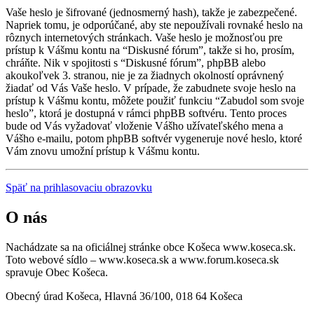
Vaše heslo je šifrované (jednosmerný hash), takže je zabezpečené.
Napriek tomu, je odporúčané, aby ste nepoužívali rovnaké heslo na
rôznych internetových stránkach. Vaše heslo je možnosťou pre
prístup k Vášmu kontu na “Diskusné fórum”, takže si ho, prosím,
chráňte. Nik v spojitosti s “Diskusné fórum”, phpBB alebo
akoukoľvek 3. stranou, nie je za žiadnych okolností oprávnený
žiadať od Vás Vaše heslo. V prípade, že zabudnete svoje heslo na
prístup k Vášmu kontu, môžete použiť funkciu “Zabudol som svoje
heslo”, ktorá je dostupná v rámci phpBB softvéru. Tento proces
bude od Vás vyžadovať vloženie Vášho užívateľského mena a
Vášho e-mailu, potom phpBB softvér vygeneruje nové heslo, ktoré
Vám znovu umožní prístup k Vášmu kontu.
Späť na prihlasovaciu obrazovku
O nás
Nachádzate sa na oficiálnej stránke obce Košeca www.koseca.sk.
Toto webové sídlo – www.koseca.sk a www.forum.koseca.sk
spravuje Obec Košeca.
Obecný úrad Košeca, Hlavná 36/100, 018 64 Košeca