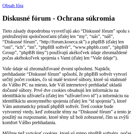
Obsah fóra
Diskusné fórum - Ochrana súkromia
Tieto zásady dopodrobna vysvetľujú ako “Diskusné fórum” spolu s
pridruženými spoločnosťami (ďalej len “my”, “nás”, “náš”,
“Diskusné fórum”, “http://forum.koseca.sk”) a phpBB (ďalej len
“oni”, “ich”, “im”, “phpBB softvér”, “www.phpbb.com”, “phpBB
Group”, “phpBB tímy”) používajú akékoľvek údaje zhromaždené
počas akéhokoľvek spojenia s Vami (ďalej len “Vaše údaje”).
Vaše údaje sú zhromažďované dvomi spôsobmi. Najskôr,
prehliadanie “Diskusné fórum” spôsobí, že phpBB softvér vytvorí
určitý počet cookies, čo sú malé textové súbory, ktoré sú stiahnuté
do Vášho PC na miesto, kde Váš internetový prehliadač ukladá
dočasné súbory. Prvé dve cookies obsahujú len informáciu na
identifikáciu užívateľa (ďalej len “užívateľovo id”) a informáciu na
identifikáciu anonymného spojenia (ďalej len “id spojenia”), ktoré
Vám automaticky priradí phpBB softvér. Tretí cookie bude
vytvorený vtedy, keď zobrazíte témy na “Diskusné fórum” a tento je
použitý na rozpoznanie, ktoré témy už boli zobrazené, čím sa zvýši
komfort Vášho prehliadania.
Môžme tiež vytvárať cookies, ktoré sú mimo phpBB softvéru, počas