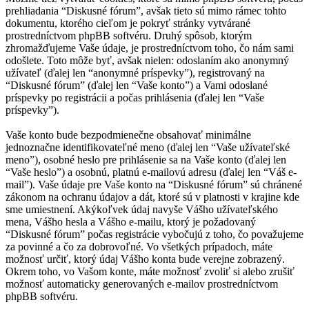
prehliadania “Diskusné fórum”, avšak tieto sú mimo rámec tohto
dokumentu, ktorého cieľom je pokryť stránky vytvárané
prostredníctvom phpBB softvéru. Druhý spôsob, ktorým
zhromažďujeme Vaše údaje, je prostredníctvom toho, čo nám sami
odošlete. Toto môže byť, avšak nielen: odoslaním ako anonymný
užívateľ (ďalej len “anonymné príspevky”), registrovaný na
“Diskusné fórum” (ďalej len “Vaše konto”) a Vami odoslané
príspevky po registrácii a počas prihlásenia (ďalej len “Vaše
príspevky”).
Vaše konto bude bezpodmienečne obsahovať minimálne
jednoznačne identifikovateľné meno (ďalej len “Vaše užívateľské
meno”), osobné heslo pre prihlásenie sa na Vaše konto (ďalej len
“Vaše heslo”) a osobnú, platnú e-mailovú adresu (ďalej len “Váš e-
mail”). Vaše údaje pre Vaše konto na “Diskusné fórum” sú chránené
zákonom na ochranu údajov a dát, ktoré sú v platnosti v krajine kde
sme umiestnení. Akýkoľvek údaj navyše Vášho užívateľského
mena, Vášho hesla a Vášho e-mailu, ktorý je požadovaný
“Diskusné fórum” počas registrácie vybočujú z toho, čo považujeme
za povinné a čo za dobrovoľné. Vo všetkých prípadoch, máte
možnosť určiť, ktorý údaj Vášho konta bude verejne zobrazený.
Okrem toho, vo Vašom konte, máte možnosť zvoliť si alebo zrušiť
možnosť automaticky generovaných e-mailov prostredníctvom
phpBB softvéru.