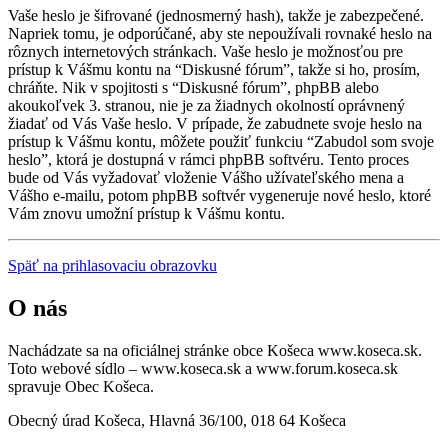
Vaše heslo je šifrované (jednosmerný hash), takže je zabezpečené.
Napriek tomu, je odporúčané, aby ste nepoužívali rovnaké heslo na
rôznych internetových stránkach. Vaše heslo je možnosťou pre
prístup k Vášmu kontu na “Diskusné fórum”, takže si ho, prosím,
chráňte. Nik v spojitosti s “Diskusné fórum”, phpBB alebo
akoukoľvek 3. stranou, nie je za žiadnych okolností oprávnený
žiadať od Vás Vaše heslo. V prípade, že zabudnete svoje heslo na
prístup k Vášmu kontu, môžete použiť funkciu “Zabudol som svoje
heslo”, ktorá je dostupná v rámci phpBB softvéru. Tento proces
bude od Vás vyžadovať vloženie Vášho užívateľského mena a
Vášho e-mailu, potom phpBB softvér vygeneruje nové heslo, ktoré
Vám znovu umožní prístup k Vášmu kontu.
Späť na prihlasovaciu obrazovku
O nás
Nachádzate sa na oficiálnej stránke obce Košeca www.koseca.sk.
Toto webové sídlo – www.koseca.sk a www.forum.koseca.sk
spravuje Obec Košeca.
Obecný úrad Košeca, Hlavná 36/100, 018 64 Košeca