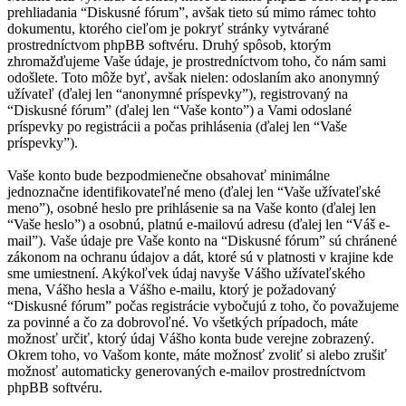
prehliadania “Diskusné fórum”, avšak tieto sú mimo rámec tohto
dokumentu, ktorého cieľom je pokryť stránky vytvárané
prostredníctvom phpBB softvéru. Druhý spôsob, ktorým
zhromažďujeme Vaše údaje, je prostredníctvom toho, čo nám sami
odošlete. Toto môže byť, avšak nielen: odoslaním ako anonymný
užívateľ (ďalej len “anonymné príspevky”), registrovaný na
“Diskusné fórum” (ďalej len “Vaše konto”) a Vami odoslané
príspevky po registrácii a počas prihlásenia (ďalej len “Vaše
príspevky”).
Vaše konto bude bezpodmienečne obsahovať minimálne
jednoznačne identifikovateľné meno (ďalej len “Vaše užívateľské
meno”), osobné heslo pre prihlásenie sa na Vaše konto (ďalej len
“Vaše heslo”) a osobnú, platnú e-mailovú adresu (ďalej len “Váš e-
mail”). Vaše údaje pre Vaše konto na “Diskusné fórum” sú chránené
zákonom na ochranu údajov a dát, ktoré sú v platnosti v krajine kde
sme umiestnení. Akýkoľvek údaj navyše Vášho užívateľského
mena, Vášho hesla a Vášho e-mailu, ktorý je požadovaný
“Diskusné fórum” počas registrácie vybočujú z toho, čo považujeme
za povinné a čo za dobrovoľné. Vo všetkých prípadoch, máte
možnosť určiť, ktorý údaj Vášho konta bude verejne zobrazený.
Okrem toho, vo Vašom konte, máte možnosť zvoliť si alebo zrušiť
možnosť automaticky generovaných e-mailov prostredníctvom
phpBB softvéru.