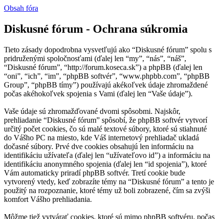
Obsah fóra
Diskusné fórum - Ochrana súkromia
Tieto zásady dopodrobna vysvetľujú ako “Diskusné fórum” spolu s
pridruženými spoločnosťami (ďalej len “my”, “nás”, “náš”,
“Diskusné fórum”, “http://forum.koseca.sk”) a phpBB (ďalej len
“oni”, “ich”, “im”, “phpBB softvér”, “www.phpbb.com”, “phpBB
Group”, “phpBB tímy”) používajú akékoľvek údaje zhromaždené
počas akéhokoľvek spojenia s Vami (ďalej len “Vaše údaje”).
Vaše údaje sú zhromažďované dvomi spôsobmi. Najskôr,
prehliadanie “Diskusné fórum” spôsobí, že phpBB softvér vytvorí
určitý počet cookies, čo sú malé textové súbory, ktoré sú stiahnuté
do Vášho PC na miesto, kde Váš internetový prehliadač ukladá
dočasné súbory. Prvé dve cookies obsahujú len informáciu na
identifikáciu užívateľa (ďalej len “užívateľovo id”) a informáciu na
identifikáciu anonymného spojenia (ďalej len “id spojenia”), ktoré
Vám automaticky priradí phpBB softvér. Tretí cookie bude
vytvorený vtedy, keď zobrazíte témy na “Diskusné fórum” a tento je
použitý na rozpoznanie, ktoré témy už boli zobrazené, čím sa zvýši
komfort Vášho prehliadania.
Môžme tiež vytvárať cookies, ktoré sú mimo phpBB softvéru, počas