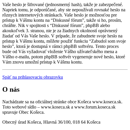
Vaše heslo je šifrované (jednosmerný hash), takže je zabezpečené.
Napriek tomu, je odporúčané, aby ste nepoužívali rovnaké heslo na
rôznych internetových stránkach. Vaše heslo je možnosťou pre
prístup k Vášmu kontu na “Diskusné fórum”, takže si ho, prosím,
chráňte. Nik v spojitosti s “Diskusné fórum”, phpBB alebo
akoukoľvek 3. stranou, nie je za žiadnych okolností oprávnený
žiadať od Vás Vaše heslo. V prípade, že zabudnete svoje heslo na
prístup k Vášmu kontu, môžete použiť funkciu “Zabudol som svoje
heslo”, ktorá je dostupná v rámci phpBB softvéru. Tento proces
bude od Vás vyžadovať vloženie Vášho užívateľského mena a
Vášho e-mailu, potom phpBB softvér vygeneruje nové heslo, ktoré
Vám znovu umožní prístup k Vášmu kontu.
Späť na prihlasovaciu obrazovku
O nás
Nachádzate sa na oficiálnej stránke obce Košeca www.koseca.sk.
Toto webové sídlo – www.koseca.sk a www.forum.koseca.sk
spravuje Obec Košeca.
Obecný úrad Košeca, Hlavná 36/100, 018 64 Košeca