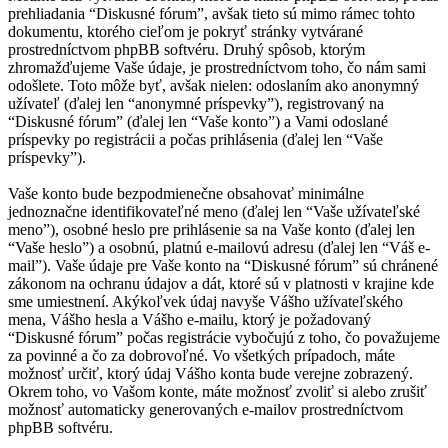
prehliadania “Diskusné fórum”, avšak tieto sú mimo rámec tohto
dokumentu, ktorého cieľom je pokryť stránky vytvárané
prostredníctvom phpBB softvéru. Druhý spôsob, ktorým
zhromažďujeme Vaše údaje, je prostredníctvom toho, čo nám sami
odošlete. Toto môže byť, avšak nielen: odoslaním ako anonymný
užívateľ (ďalej len “anonymné príspevky”), registrovaný na
“Diskusné fórum” (ďalej len “Vaše konto”) a Vami odoslané
príspevky po registrácii a počas prihlásenia (ďalej len “Vaše
príspevky”).
Vaše konto bude bezpodmienečne obsahovať minimálne
jednoznačne identifikovateľné meno (ďalej len “Vaše užívateľské
meno”), osobné heslo pre prihlásenie sa na Vaše konto (ďalej len
“Vaše heslo”) a osobnú, platnú e-mailovú adresu (ďalej len “Váš e-
mail”). Vaše údaje pre Vaše konto na “Diskusné fórum” sú chránené
zákonom na ochranu údajov a dát, ktoré sú v platnosti v krajine kde
sme umiestnení. Akýkoľvek údaj navyše Vášho užívateľského
mena, Vášho hesla a Vášho e-mailu, ktorý je požadovaný
“Diskusné fórum” počas registrácie vybočujú z toho, čo považujeme
za povinné a čo za dobrovoľné. Vo všetkých prípadoch, máte
možnosť určiť, ktorý údaj Vášho konta bude verejne zobrazený.
Okrem toho, vo Vašom konte, máte možnosť zvoliť si alebo zrušiť
možnosť automaticky generovaných e-mailov prostredníctvom
phpBB softvéru.