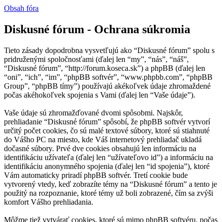
Obsah fóra
Diskusné fórum - Ochrana súkromia
Tieto zásady dopodrobna vysvetľujú ako “Diskusné fórum” spolu s
pridruženými spoločnosťami (ďalej len “my”, “nás”, “náš”,
“Diskusné fórum”, “http://forum.koseca.sk”) a phpBB (ďalej len
“oni”, “ich”, “im”, “phpBB softvér”, “www.phpbb.com”, “phpBB
Group”, “phpBB tímy”) používajú akékoľvek údaje zhromaždené
počas akéhokoľvek spojenia s Vami (ďalej len “Vaše údaje”).
Vaše údaje sú zhromažďované dvomi spôsobmi. Najskôr,
prehliadanie “Diskusné fórum” spôsobí, že phpBB softvér vytvorí
určitý počet cookies, čo sú malé textové súbory, ktoré sú stiahnuté
do Vášho PC na miesto, kde Váš internetový prehliadač ukladá
dočasné súbory. Prvé dve cookies obsahujú len informáciu na
identifikáciu užívateľa (ďalej len “užívateľovo id”) a informáciu na
identifikáciu anonymného spojenia (ďalej len “id spojenia”), ktoré
Vám automaticky priradí phpBB softvér. Tretí cookie bude
vytvorený vtedy, keď zobrazíte témy na “Diskusné fórum” a tento je
použitý na rozpoznanie, ktoré témy už boli zobrazené, čím sa zvýši
komfort Vášho prehliadania.
Môžme tiež vytvárať cookies, ktoré sú mimo phpBB softvéru, počas