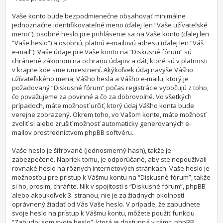
Vaše konto bude bezpodmienečne obsahovať minimálne
jednoznačne identifikovateľné meno (ďalej len “Vaše užívateľské
meno”), osobné heslo pre prihlásenie sa na Vaše konto (ďalej len
“Vaše heslo”) a osobnú, platnú e-mailovú adresu (ďalej len “Váš
e-mail”). Vaše údaje pre Vaše konto na “Diskusné fórum” sú
chránené zákonom na ochranu údajov a dát, ktoré sú v platnosti
v krajine kde sme umiestnení. Akýkoľvek údaj navyše Vášho
užívateľského mena, Vášho hesla a Vášho e-mailu, ktorý je
požadovaný “Diskusné fórum” počas registrácie vybočujú z toho,
čo považujeme za povinné a čo za dobrovoľné. Vo všetkých
prípadoch, máte možnosť určiť, ktorý údaj Vášho konta bude
verejne zobrazený. Okrem toho, vo Vašom konte, máte možnosť
zvoliť si alebo zrušiť možnosť automaticky generovaných e-
mailov prostredníctvom phpBB softvéru.
Vaše heslo je šifrované (jednosmerný hash), takže je
zabezpečené. Napriek tomu, je odporúčané, aby ste nepoužívali
rovnaké heslo na rôznych internetových stránkach. Vaše heslo je
možnosťou pre prístup k Vášmu kontu na “Diskusné fórum”, takže
si ho, prosím, chráňte. Nik v spojitosti s “Diskusné fórum”, phpBB
alebo akoukoľvek 3. stranou, nie je za žiadnych okolností
oprávnený žiadať od Vás Vaše heslo. V prípade, že zabudnete
svoje heslo na prístup k Vášmu kontu, môžete použiť funkciu
“Zabudol som svoje heslo”, ktorá je dostupná v rámci phpBB