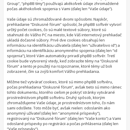
Group”, “phpBB tímy”) používajú akékoľvek údaje zhromaždené
počas akéhokoľvek spojenia s Vami (ďalej len “Vaše údaje”).
Vaše údaje sú zhromažďované dvomi spôsobmi. Najskôr,
prehliadanie “Diskusné fórum” spôsobí, že phpBB softvér vytvorí
určitý počet cookies, čo sú malé textové súbory, ktoré sú
stiahnuté do Vášho PC na miesto, kde Váš internetový prehliadač
ukladá dočasné súbory. Prvé dve cookies obsahujú len
informáciu na identifikáciu užívateľa (ďalej len “užívateľovo id”) a
informáciu na identifikáciu anonymného spojenia (ďalej len “id
spojenia”), ktoré Vám automaticky priradí phpBB softvér. Tretí
cookie bude vytvorený vtedy, keď zobrazíte témy na “Diskusné
fórum” a tento je použitý na rozpoznanie, ktoré témy už boli
zobrazené, čím sa zvýši komfort Vášho prehliadania.
Môžme tiež vytvárať cookies, ktoré sú mimo phpBB softvéru,
počas prehliadania “Diskusné fórum”, avšak tieto sú mimo rámec
tohto dokumentu, ktorého cieľom je pokryť stránky vytvárané
prostredníctvom phpBB softvéru. Druhý spôsob, ktorým
zhromažďujeme Vaše údaje, je prostredníctvom toho, čo nám
sami odošlete. Toto môže byť, avšak nielen: odoslaním ako
anonymný užívateľ (ďalej len “anonymné príspevky”),
registrovaný na “Diskusné fórum” (ďalej len “Vaše konto”) a Vami
odoslané príspevky po registrácii a počas prihlásenia (ďalej len
“Vaše príspevky”).