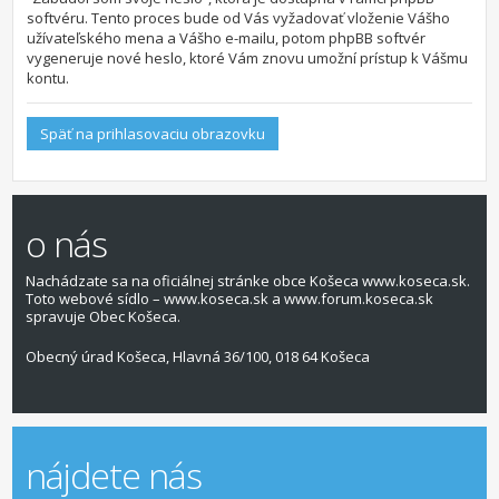
softvéru. Tento proces bude od Vás vyžadovať vloženie Vášho
užívateľského mena a Vášho e-mailu, potom phpBB softvér
vygeneruje nové heslo, ktoré Vám znovu umožní prístup k Vášmu
kontu.
Späť na prihlasovaciu obrazovku
o nás
Nachádzate sa na oficiálnej stránke obce Košeca www.koseca.sk.
Toto webové sídlo – www.koseca.sk a www.forum.koseca.sk
spravuje Obec Košeca.
Obecný úrad Košeca, Hlavná 36/100, 018 64 Košeca
nájdete nás