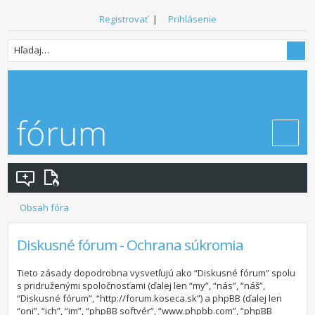
Registrovať
|
Prihlásenie
Obsah fóra
Diskusné fórum - Ochrana súkromia
Tieto zásady dopodrobna vysvetľujú ako “Diskusné fórum” spolu
s pridruženými spoločnosťami (ďalej len “my”, “nás”, “náš”,
“Diskusné fórum”, “http://forum.koseca.sk”) a phpBB (ďalej len
“oni”, “ich”, “im”, “phpBB softvér”, “www.phpbb.com”, “phpBB