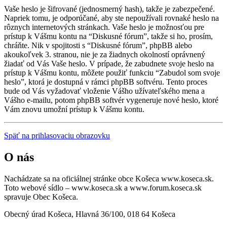
Vaše heslo je šifrované (jednosmerný hash), takže je zabezpečené.
Napriek tomu, je odporúčané, aby ste nepoužívali rovnaké heslo na
rôznych internetových stránkach. Vaše heslo je možnosťou pre
prístup k Vášmu kontu na “Diskusné fórum”, takže si ho, prosím,
chráňte. Nik v spojitosti s “Diskusné fórum”, phpBB alebo
akoukoľvek 3. stranou, nie je za žiadnych okolností oprávnený
žiadať od Vás Vaše heslo. V prípade, že zabudnete svoje heslo na
prístup k Vášmu kontu, môžete použiť funkciu “Zabudol som svoje
heslo”, ktorá je dostupná v rámci phpBB softvéru. Tento proces
bude od Vás vyžadovať vloženie Vášho užívateľského mena a
Vášho e-mailu, potom phpBB softvér vygeneruje nové heslo, ktoré
Vám znovu umožní prístup k Vášmu kontu.
Späť na prihlasovaciu obrazovku
O nás
Nachádzate sa na oficiálnej stránke obce Košeca www.koseca.sk.
Toto webové sídlo – www.koseca.sk a www.forum.koseca.sk
spravuje Obec Košeca.
Obecný úrad Košeca, Hlavná 36/100, 018 64 Košeca