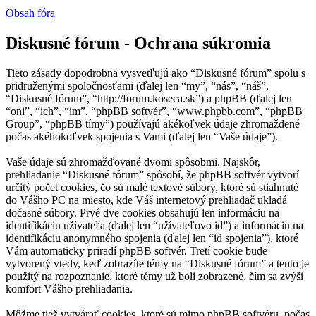
Obsah fóra
Diskusné fórum - Ochrana súkromia
Tieto zásady dopodrobna vysvetľujú ako “Diskusné fórum” spolu s
pridruženými spoločnosťami (ďalej len “my”, “nás”, “náš”,
“Diskusné fórum”, “http://forum.koseca.sk”) a phpBB (ďalej len
“oni”, “ich”, “im”, “phpBB softvér”, “www.phpbb.com”, “phpBB
Group”, “phpBB tímy”) používajú akékoľvek údaje zhromaždené
počas akéhokoľvek spojenia s Vami (ďalej len “Vaše údaje”).
Vaše údaje sú zhromažďované dvomi spôsobmi. Najskôr,
prehliadanie “Diskusné fórum” spôsobí, že phpBB softvér vytvorí
určitý počet cookies, čo sú malé textové súbory, ktoré sú stiahnuté
do Vášho PC na miesto, kde Váš internetový prehliadač ukladá
dočasné súbory. Prvé dve cookies obsahujú len informáciu na
identifikáciu užívateľa (ďalej len “užívateľovo id”) a informáciu na
identifikáciu anonymného spojenia (ďalej len “id spojenia”), ktoré
Vám automaticky priradí phpBB softvér. Tretí cookie bude
vytvorený vtedy, keď zobrazíte témy na “Diskusné fórum” a tento je
použitý na rozpoznanie, ktoré témy už boli zobrazené, čím sa zvýši
komfort Vášho prehliadania.
Môžme tiež vytvárať cookies, ktoré sú mimo phpBB softvéru, počas