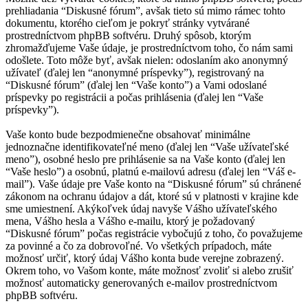
prehliadania “Diskusné fórum”, avšak tieto sú mimo rámec tohto
dokumentu, ktorého cieľom je pokryť stránky vytvárané
prostredníctvom phpBB softvéru. Druhý spôsob, ktorým
zhromažďujeme Vaše údaje, je prostredníctvom toho, čo nám sami
odošlete. Toto môže byť, avšak nielen: odoslaním ako anonymný
užívateľ (ďalej len “anonymné príspevky”), registrovaný na
“Diskusné fórum” (ďalej len “Vaše konto”) a Vami odoslané
príspevky po registrácii a počas prihlásenia (ďalej len “Vaše
príspevky”).
Vaše konto bude bezpodmienečne obsahovať minimálne
jednoznačne identifikovateľné meno (ďalej len “Vaše užívateľské
meno”), osobné heslo pre prihlásenie sa na Vaše konto (ďalej len
“Vaše heslo”) a osobnú, platnú e-mailovú adresu (ďalej len “Váš e-
mail”). Vaše údaje pre Vaše konto na “Diskusné fórum” sú chránené
zákonom na ochranu údajov a dát, ktoré sú v platnosti v krajine kde
sme umiestnení. Akýkoľvek údaj navyše Vášho užívateľského
mena, Vášho hesla a Vášho e-mailu, ktorý je požadovaný
“Diskusné fórum” počas registrácie vybočujú z toho, čo považujeme
za povinné a čo za dobrovoľné. Vo všetkých prípadoch, máte
možnosť určiť, ktorý údaj Vášho konta bude verejne zobrazený.
Okrem toho, vo Vašom konte, máte možnosť zvoliť si alebo zrušiť
možnosť automaticky generovaných e-mailov prostredníctvom
phpBB softvéru.