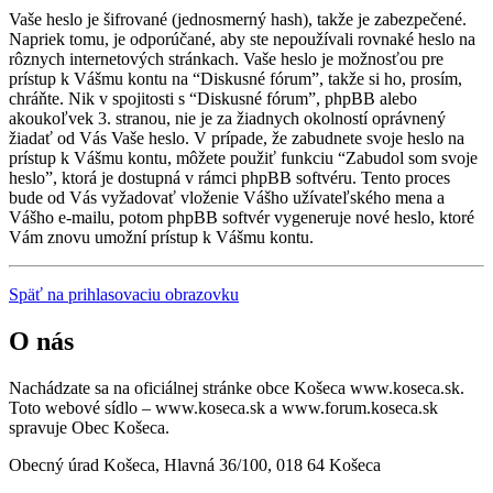
Vaše heslo je šifrované (jednosmerný hash), takže je zabezpečené.
Napriek tomu, je odporúčané, aby ste nepoužívali rovnaké heslo na
rôznych internetových stránkach. Vaše heslo je možnosťou pre
prístup k Vášmu kontu na “Diskusné fórum”, takže si ho, prosím,
chráňte. Nik v spojitosti s “Diskusné fórum”, phpBB alebo
akoukoľvek 3. stranou, nie je za žiadnych okolností oprávnený
žiadať od Vás Vaše heslo. V prípade, že zabudnete svoje heslo na
prístup k Vášmu kontu, môžete použiť funkciu “Zabudol som svoje
heslo”, ktorá je dostupná v rámci phpBB softvéru. Tento proces
bude od Vás vyžadovať vloženie Vášho užívateľského mena a
Vášho e-mailu, potom phpBB softvér vygeneruje nové heslo, ktoré
Vám znovu umožní prístup k Vášmu kontu.
Späť na prihlasovaciu obrazovku
O nás
Nachádzate sa na oficiálnej stránke obce Košeca www.koseca.sk.
Toto webové sídlo – www.koseca.sk a www.forum.koseca.sk
spravuje Obec Košeca.
Obecný úrad Košeca, Hlavná 36/100, 018 64 Košeca