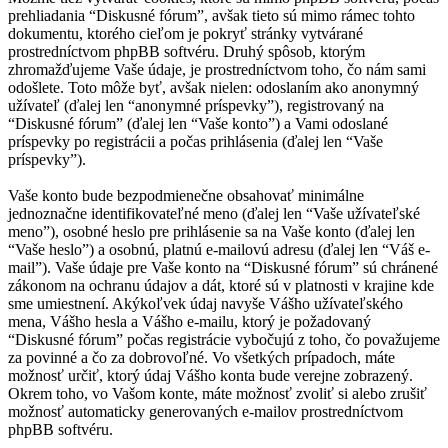
prehliadania “Diskusné fórum”, avšak tieto sú mimo rámec tohto
dokumentu, ktorého cieľom je pokryť stránky vytvárané
prostredníctvom phpBB softvéru. Druhý spôsob, ktorým
zhromažďujeme Vaše údaje, je prostredníctvom toho, čo nám sami
odošlete. Toto môže byť, avšak nielen: odoslaním ako anonymný
užívateľ (ďalej len “anonymné príspevky”), registrovaný na
“Diskusné fórum” (ďalej len “Vaše konto”) a Vami odoslané
príspevky po registrácii a počas prihlásenia (ďalej len “Vaše
príspevky”).
Vaše konto bude bezpodmienečne obsahovať minimálne
jednoznačne identifikovateľné meno (ďalej len “Vaše užívateľské
meno”), osobné heslo pre prihlásenie sa na Vaše konto (ďalej len
“Vaše heslo”) a osobnú, platnú e-mailovú adresu (ďalej len “Váš e-
mail”). Vaše údaje pre Vaše konto na “Diskusné fórum” sú chránené
zákonom na ochranu údajov a dát, ktoré sú v platnosti v krajine kde
sme umiestnení. Akýkoľvek údaj navyše Vášho užívateľského
mena, Vášho hesla a Vášho e-mailu, ktorý je požadovaný
“Diskusné fórum” počas registrácie vybočujú z toho, čo považujeme
za povinné a čo za dobrovoľné. Vo všetkých prípadoch, máte
možnosť určiť, ktorý údaj Vášho konta bude verejne zobrazený.
Okrem toho, vo Vašom konte, máte možnosť zvoliť si alebo zrušiť
možnosť automaticky generovaných e-mailov prostredníctvom
phpBB softvéru.