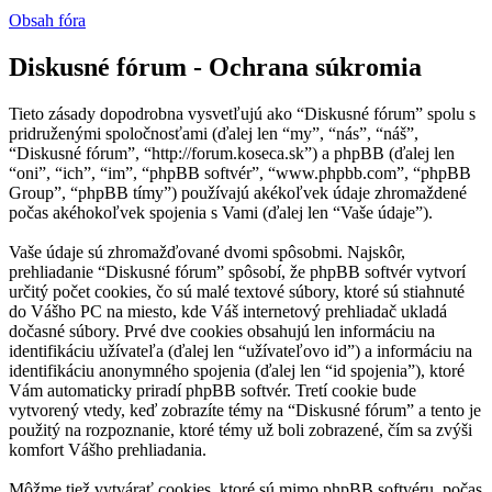
Obsah fóra
Diskusné fórum - Ochrana súkromia
Tieto zásady dopodrobna vysvetľujú ako “Diskusné fórum” spolu s
pridruženými spoločnosťami (ďalej len “my”, “nás”, “náš”,
“Diskusné fórum”, “http://forum.koseca.sk”) a phpBB (ďalej len
“oni”, “ich”, “im”, “phpBB softvér”, “www.phpbb.com”, “phpBB
Group”, “phpBB tímy”) používajú akékoľvek údaje zhromaždené
počas akéhokoľvek spojenia s Vami (ďalej len “Vaše údaje”).
Vaše údaje sú zhromažďované dvomi spôsobmi. Najskôr,
prehliadanie “Diskusné fórum” spôsobí, že phpBB softvér vytvorí
určitý počet cookies, čo sú malé textové súbory, ktoré sú stiahnuté
do Vášho PC na miesto, kde Váš internetový prehliadač ukladá
dočasné súbory. Prvé dve cookies obsahujú len informáciu na
identifikáciu užívateľa (ďalej len “užívateľovo id”) a informáciu na
identifikáciu anonymného spojenia (ďalej len “id spojenia”), ktoré
Vám automaticky priradí phpBB softvér. Tretí cookie bude
vytvorený vtedy, keď zobrazíte témy na “Diskusné fórum” a tento je
použitý na rozpoznanie, ktoré témy už boli zobrazené, čím sa zvýši
komfort Vášho prehliadania.
Môžme tiež vytvárať cookies, ktoré sú mimo phpBB softvéru, počas