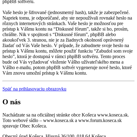
phpBB softvéru.
Vaše heslo je šifrované (jednosmerný hash), takže je zabezpečené.
Napriek tomu, je odporúčané, aby ste nepoužívali rovnaké heslo na
rôznych internetových stránkach. Vaše heslo je možnosťou pre
prístup k Vášmu kontu na “Diskusné fórum”, takže si ho, prosím,
chráňte. Nik v spojitosti s “Diskusné fórum”, phpBB alebo
akoukoľvek 3. stranou, nie je za žiadnych okolností oprávnený
žiadať od Vás Vaše heslo. V prípade, že zabudnete svoje heslo na
prístup k Vášmu kontu, môžete použiť funkciu “Zabudol som svoje
heslo”, ktorá je dostupná v rámci phpBB softvéru. Tento proces
bude od Vás vyžadovať vloženie Vášho užívateľského mena a
Vášho e-mailu, potom phpBB softvér vygeneruje nové heslo, ktoré
Vám znovu umožní prístup k Vášmu kontu.
Späť na prihlasovaciu obrazovku
O nás
Nachádzate sa na oficiálnej stránke obce Košeca www.koseca.sk.
Toto webové sídlo – www.koseca.sk a www.forum.koseca.sk
spravuje Obec Košeca.
Obecný úrad Košeca, Hlavná 36/100, 018 64 Košeca