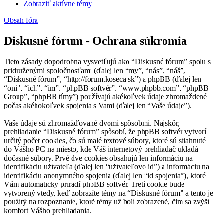
Zobraziť aktívne témy
Obsah fóra
Diskusné fórum - Ochrana súkromia
Tieto zásady dopodrobna vysvetľujú ako “Diskusné fórum” spolu s
pridruženými spoločnosťami (ďalej len “my”, “nás”, “náš”,
“Diskusné fórum”, “http://forum.koseca.sk”) a phpBB (ďalej len
“oni”, “ich”, “im”, “phpBB softvér”, “www.phpbb.com”, “phpBB
Group”, “phpBB tímy”) používajú akékoľvek údaje zhromaždené
počas akéhokoľvek spojenia s Vami (ďalej len “Vaše údaje”).
Vaše údaje sú zhromažďované dvomi spôsobmi. Najskôr,
prehliadanie “Diskusné fórum” spôsobí, že phpBB softvér vytvorí
určitý počet cookies, čo sú malé textové súbory, ktoré sú stiahnuté
do Vášho PC na miesto, kde Váš internetový prehliadač ukladá
dočasné súbory. Prvé dve cookies obsahujú len informáciu na
identifikáciu užívateľa (ďalej len “užívateľovo id”) a informáciu na
identifikáciu anonymného spojenia (ďalej len “id spojenia”), ktoré
Vám automaticky priradí phpBB softvér. Tretí cookie bude
vytvorený vtedy, keď zobrazíte témy na “Diskusné fórum” a tento je
použitý na rozpoznanie, ktoré témy už boli zobrazené, čím sa zvýši
komfort Vášho prehliadania.