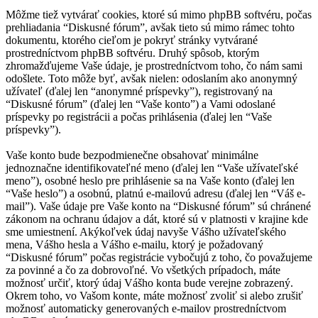
Môžme tiež vytvárať cookies, ktoré sú mimo phpBB softvéru, počas
prehliadania “Diskusné fórum”, avšak tieto sú mimo rámec tohto
dokumentu, ktorého cieľom je pokryť stránky vytvárané
prostredníctvom phpBB softvéru. Druhý spôsob, ktorým
zhromažďujeme Vaše údaje, je prostredníctvom toho, čo nám sami
odošlete. Toto môže byť, avšak nielen: odoslaním ako anonymný
užívateľ (ďalej len “anonymné príspevky”), registrovaný na
“Diskusné fórum” (ďalej len “Vaše konto”) a Vami odoslané
príspevky po registrácii a počas prihlásenia (ďalej len “Vaše
príspevky”).
Vaše konto bude bezpodmienečne obsahovať minimálne
jednoznačne identifikovateľné meno (ďalej len “Vaše užívateľské
meno”), osobné heslo pre prihlásenie sa na Vaše konto (ďalej len
“Vaše heslo”) a osobnú, platnú e-mailovú adresu (ďalej len “Váš e-
mail”). Vaše údaje pre Vaše konto na “Diskusné fórum” sú chránené
zákonom na ochranu údajov a dát, ktoré sú v platnosti v krajine kde
sme umiestnení. Akýkoľvek údaj navyše Vášho užívateľského
mena, Vášho hesla a Vášho e-mailu, ktorý je požadovaný
“Diskusné fórum” počas registrácie vybočujú z toho, čo považujeme
za povinné a čo za dobrovoľné. Vo všetkých prípadoch, máte
možnosť určiť, ktorý údaj Vášho konta bude verejne zobrazený.
Okrem toho, vo Vašom konte, máte možnosť zvoliť si alebo zrušiť
možnosť automaticky generovaných e-mailov prostredníctvom