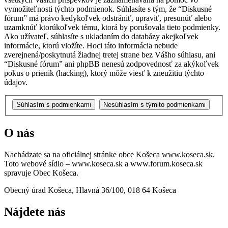
vymožiteľnosti týchto podmienok. Súhlasíte s tým, že “Diskusné
fórum” má právo kedykoľvek odstrániť, upraviť, presunúť alebo
uzamknúť ktorúkoľvek tému, ktorá by porušovala tieto podmienky.
Ako užívateľ, súhlasíte s ukladaním do databázy akejkoľvek
informácie, ktorú vložíte. Hoci táto informácia nebude
zverejnená/poskytnutá žiadnej tretej strane bez Vášho súhlasu, ani
“Diskusné fórum” ani phpBB nenesú zodpovednosť za akýkoľvek
pokus o prienik (hacking), ktorý môže viesť k zneužitiu týchto
údajov.
O nás
Nachádzate sa na oficiálnej stránke obce Košeca www.koseca.sk.
Toto webové sídlo – www.koseca.sk a www.forum.koseca.sk
spravuje Obec Košeca.
Obecný úrad Košeca, Hlavná 36/100, 018 64 Košeca
Nájdete nás