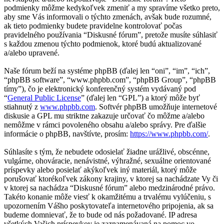
podmienky môžme kedykoľvek zmeniť a my spravíme všetko preto,
aby sme Vás informovali o týchto zmenách, avšak bude rozumné,
ak tieto podmienky budete pravidelne kontrolovať počas
pravidelného používania “Diskusné fórum”, pretože musíte súhlasiť
s každou zmenou týchto podmienok, ktoré budú aktualizované
a/alebo upravené.
Naše fórum beží na systéme phpBB (ďalej len “oni”, “im”, “ich”,
“phpBB software”, “www.phpbb.com”, “phpBB Group”, “phpBB
tímy”), čo je elektronický konferenčný systém vydávaný pod
“
General Public License
” (ďalej len “GPL”) a ktorý môže byť
stiahnutý z
www.phpbb.com
. Softvér phpBB umožňuje internetové
diskusie a GPL mu striktne zakazuje určovať čo môžme a/alebo
nemôžme v rámci povoleného obsahu a/alebo správy. Pre ďalšie
informácie o phpBB, navštívte, prosím:
https://www.phpbb.com/
.
Súhlasíte s tým, že nebudete odosielať žiadne urážlivé, obscénne,
vulgárne, ohováracie, nenávistné, výhražné, sexuálne orientované
príspevky alebo posielať akýkoľvek iný materiál, ktorý môže
porušovať ktorékoľvek zákony krajiny, v ktorej sa nachádzate Vy či
v ktorej sa nachádza “Diskusné fórum” alebo medzinárodné právo.
Takéto konanie môže viesť k okamžitému a trvalému vylúčeniu, s
upozornením Vášho poskytovateľa internetového pripojenia, ak sa
budeme domnievať, že to bude od nás požadované. IP adresa
všetkých Vašich príspevkov je zaznamenávaná na pomoc vo