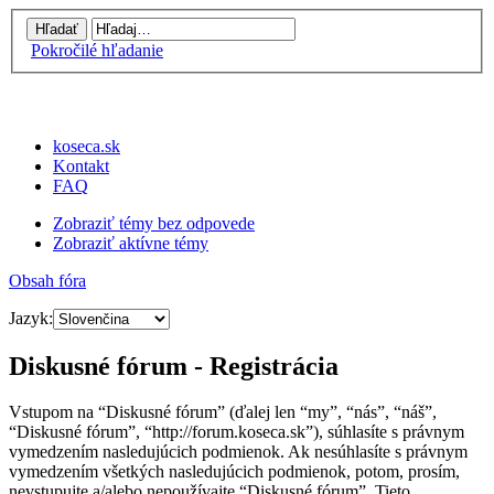
Pokročilé hľadanie
koseca.sk
Kontakt
FAQ
Zobraziť témy bez odpovede
Zobraziť aktívne témy
Obsah fóra
Jazyk:
Diskusné fórum - Registrácia
Vstupom na “Diskusné fórum” (ďalej len “my”, “nás”, “náš”,
“Diskusné fórum”, “http://forum.koseca.sk”), súhlasíte s právnym
vymedzením nasledujúcich podmienok. Ak nesúhlasíte s právnym
vymedzením všetkých nasledujúcich podmienok, potom, prosím,
nevstupujte a/alebo nepoužívajte “Diskusné fórum”. Tieto