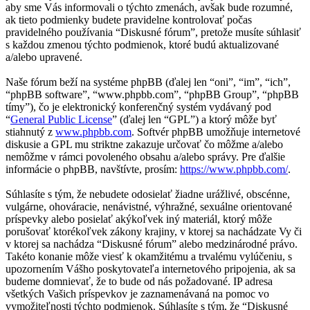
aby sme Vás informovali o týchto zmenách, avšak bude rozumné,
ak tieto podmienky budete pravidelne kontrolovať počas
pravidelného používania “Diskusné fórum”, pretože musíte súhlasiť
s každou zmenou týchto podmienok, ktoré budú aktualizované
a/alebo upravené.
Naše fórum beží na systéme phpBB (ďalej len “oni”, “im”, “ich”,
“phpBB software”, “www.phpbb.com”, “phpBB Group”, “phpBB
tímy”), čo je elektronický konferenčný systém vydávaný pod
“
General Public License
” (ďalej len “GPL”) a ktorý môže byť
stiahnutý z
www.phpbb.com
. Softvér phpBB umožňuje internetové
diskusie a GPL mu striktne zakazuje určovať čo môžme a/alebo
nemôžme v rámci povoleného obsahu a/alebo správy. Pre ďalšie
informácie o phpBB, navštívte, prosím:
https://www.phpbb.com/
.
Súhlasíte s tým, že nebudete odosielať žiadne urážlivé, obscénne,
vulgárne, ohováracie, nenávistné, výhražné, sexuálne orientované
príspevky alebo posielať akýkoľvek iný materiál, ktorý môže
porušovať ktorékoľvek zákony krajiny, v ktorej sa nachádzate Vy či
v ktorej sa nachádza “Diskusné fórum” alebo medzinárodné právo.
Takéto konanie môže viesť k okamžitému a trvalému vylúčeniu, s
upozornením Vášho poskytovateľa internetového pripojenia, ak sa
budeme domnievať, že to bude od nás požadované. IP adresa
všetkých Vašich príspevkov je zaznamenávaná na pomoc vo
vymožiteľnosti týchto podmienok. Súhlasíte s tým, že “Diskusné