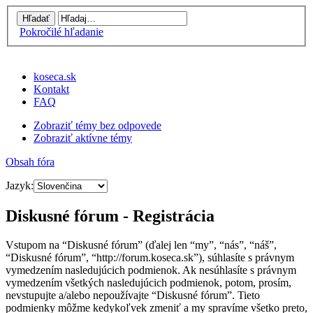
Pokročilé hľadanie
koseca.sk
Kontakt
FAQ
Zobraziť témy bez odpovede
Zobraziť aktívne témy
Obsah fóra
Jazyk:
Diskusné fórum - Registrácia
Vstupom na “Diskusné fórum” (ďalej len “my”, “nás”, “náš”,
“Diskusné fórum”, “http://forum.koseca.sk”), súhlasíte s právnym
vymedzením nasledujúcich podmienok. Ak nesúhlasíte s právnym
vymedzením všetkých nasledujúcich podmienok, potom, prosím,
nevstupujte a/alebo nepoužívajte “Diskusné fórum”. Tieto
podmienky môžme kedykoľvek zmeniť a my spravíme všetko preto,