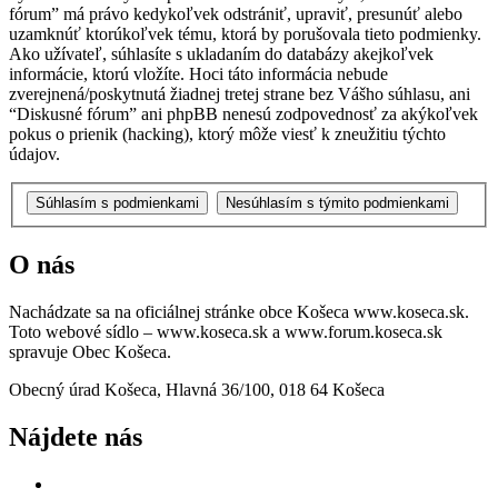
fórum” má právo kedykoľvek odstrániť, upraviť, presunúť alebo
uzamknúť ktorúkoľvek tému, ktorá by porušovala tieto podmienky.
Ako užívateľ, súhlasíte s ukladaním do databázy akejkoľvek
informácie, ktorú vložíte. Hoci táto informácia nebude
zverejnená/poskytnutá žiadnej tretej strane bez Vášho súhlasu, ani
“Diskusné fórum” ani phpBB nenesú zodpovednosť za akýkoľvek
pokus o prienik (hacking), ktorý môže viesť k zneužitiu týchto
údajov.
O nás
Nachádzate sa na oficiálnej stránke obce Košeca www.koseca.sk.
Toto webové sídlo – www.koseca.sk a www.forum.koseca.sk
spravuje Obec Košeca.
Obecný úrad Košeca, Hlavná 36/100, 018 64 Košeca
Nájdete nás