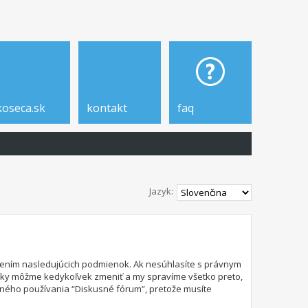
koseca.sk
kontakt
faq
Jazyk:
edzením nasledujúcich podmienok. Ak nesúhlasíte s právnym
nky môžme kedykoľvek zmeniť a my spravíme všetko preto,
lného používania “Diskusné fórum”, pretože musíte