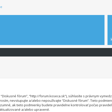
ie
”, “Diskusné fórum”, “http://forum.koseca.sk”), súhlasíte s právnym vym
osím, nevstupujte a/alebo nepoužívajte “Diskusné fórum”. Tieto podmie
zumné, ak tieto podmienky budete pravidelne kontrolovať počas pravide
aktualizované a/alebo upravené.