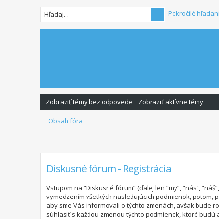
Pokročilé hľadan
Zobraziť témy bez odpovede
Zobraziť aktívne témy
Obsah fóra
Diskusné fórum - Registrácia
Vstupom na “Diskusné fórum” (ďalej len “my”, “nás”, “náš
vymedzením všetkých nasledujúcich podmienok, potom, pr
aby sme Vás informovali o týchto zmenách, avšak bude ro
súhlasiť s každou zmenou týchto podmienok, ktoré budú 