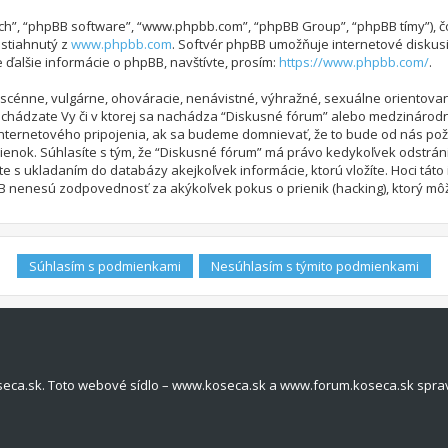
 “ich”, “phpBB software”, “www.phpbb.com”, “phpBB Group”, “phpBB tímy”),
ť stiahnutý z
www.phpbb.com
. Softvér phpBB umožňuje internetové diskus
alšie informácie o phpBB, navštívte, prosím:
https://www.phpbb.com/
.
bscénne, vulgárne, ohováracie, nenávistné, výhražné, sexuálne orientovan
nachádzate Vy či v ktorej sa nachádza “Diskusné fórum” alebo medzináro
nternetového pripojenia, ak sa budeme domnievať, že to bude od nás pož
ok. Súhlasíte s tým, že “Diskusné fórum” má právo kedykoľvek odstráni
íte s ukladaním do databázy akejkoľvek informácie, ktorú vložíte. Hoci tá
 nenesú zodpovednosť za akýkoľvek pokus o prienik (hacking), ktorý môže 
seca.sk. Toto webové sídlo – www.koseca.sk a www.forum.koseca.sk spra