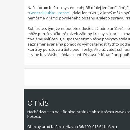
Naše fórum beží na systéme phpBB (ďalej len “oni”, “im”,
“
General Public License
” (ďalej len “GPL”) a ktorý môže by
nemôžme v rámci povoleného obsahu a/alebo správy. Pre ď
Súhlasíte s tým, že nebudete odosielať žiadne urážlivé, o
môže porušovať ktorékoľvek zákony krajiny, v ktorej sa 
trvalému vylúčeniu, s upozornením Vášho poskytovateľa i
zaznamenávaná na pomoc vo vymožiteľnosti týchto podmien
ktorá by porušovala tieto podmienky. Ako užívateľ, súhlas
strane bez Vášho súhlasu, ani “Diskusné fórum” ani phpBB
o nás
Nachádzate sa na oficiálnej stránke obce Košeca www.ko
Košeca.
Obecný úrad Košeca, Hlavná 36/100, 018 64 Košeca