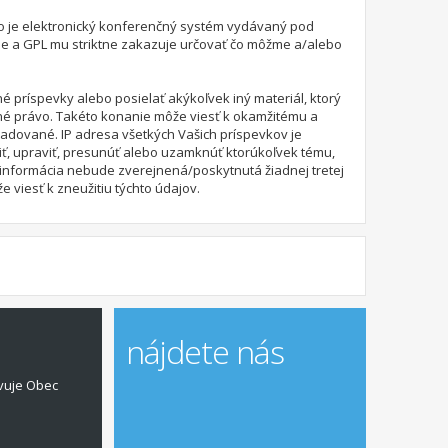
 čo je elektronický konferenčný systém vydávaný pod
ie a GPL mu striktne zakazuje určovať čo môžme a/alebo
é príspevky alebo posielať akýkoľvek iný materiál, ktorý
dné právo. Takéto konanie môže viesť k okamžitému a
adované. IP adresa všetkých Vašich príspevkov je
ť, upraviť, presunúť alebo uzamknúť ktorúkoľvek tému,
to informácia nebude zverejnená/poskytnutá žiadnej tretej
viesť k zneužitiu týchto údajov.
nájdete nás
vuje Obec