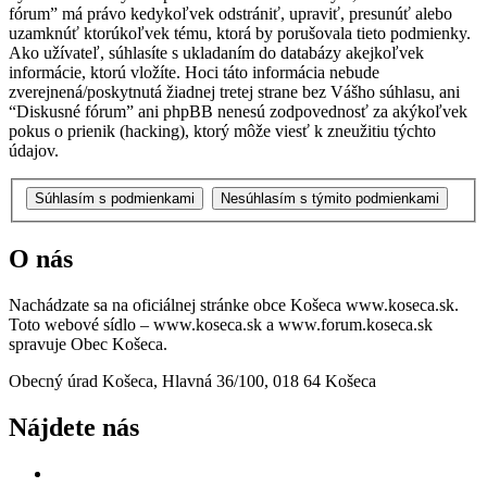
fórum” má právo kedykoľvek odstrániť, upraviť, presunúť alebo
uzamknúť ktorúkoľvek tému, ktorá by porušovala tieto podmienky.
Ako užívateľ, súhlasíte s ukladaním do databázy akejkoľvek
informácie, ktorú vložíte. Hoci táto informácia nebude
zverejnená/poskytnutá žiadnej tretej strane bez Vášho súhlasu, ani
“Diskusné fórum” ani phpBB nenesú zodpovednosť za akýkoľvek
pokus o prienik (hacking), ktorý môže viesť k zneužitiu týchto
údajov.
O nás
Nachádzate sa na oficiálnej stránke obce Košeca www.koseca.sk.
Toto webové sídlo – www.koseca.sk a www.forum.koseca.sk
spravuje Obec Košeca.
Obecný úrad Košeca, Hlavná 36/100, 018 64 Košeca
Nájdete nás