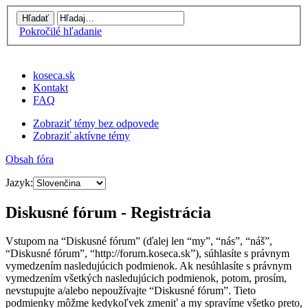
Pokročilé hľadanie
koseca.sk
Kontakt
FAQ
Zobraziť témy bez odpovede
Zobraziť aktívne témy
Obsah fóra
Jazyk:
Diskusné fórum - Registrácia
Vstupom na “Diskusné fórum” (ďalej len “my”, “nás”, “náš”,
“Diskusné fórum”, “http://forum.koseca.sk”), súhlasíte s právnym
vymedzením nasledujúcich podmienok. Ak nesúhlasíte s právnym
vymedzením všetkých nasledujúcich podmienok, potom, prosím,
nevstupujte a/alebo nepoužívajte “Diskusné fórum”. Tieto
podmienky môžme kedykoľvek zmeniť a my spravíme všetko preto,