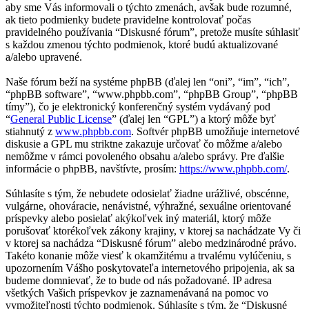
aby sme Vás informovali o týchto zmenách, avšak bude rozumné,
ak tieto podmienky budete pravidelne kontrolovať počas
pravidelného používania “Diskusné fórum”, pretože musíte súhlasiť
s každou zmenou týchto podmienok, ktoré budú aktualizované
a/alebo upravené.
Naše fórum beží na systéme phpBB (ďalej len “oni”, “im”, “ich”,
“phpBB software”, “www.phpbb.com”, “phpBB Group”, “phpBB
tímy”), čo je elektronický konferenčný systém vydávaný pod
“
General Public License
” (ďalej len “GPL”) a ktorý môže byť
stiahnutý z
www.phpbb.com
. Softvér phpBB umožňuje internetové
diskusie a GPL mu striktne zakazuje určovať čo môžme a/alebo
nemôžme v rámci povoleného obsahu a/alebo správy. Pre ďalšie
informácie o phpBB, navštívte, prosím:
https://www.phpbb.com/
.
Súhlasíte s tým, že nebudete odosielať žiadne urážlivé, obscénne,
vulgárne, ohováracie, nenávistné, výhražné, sexuálne orientované
príspevky alebo posielať akýkoľvek iný materiál, ktorý môže
porušovať ktorékoľvek zákony krajiny, v ktorej sa nachádzate Vy či
v ktorej sa nachádza “Diskusné fórum” alebo medzinárodné právo.
Takéto konanie môže viesť k okamžitému a trvalému vylúčeniu, s
upozornením Vášho poskytovateľa internetového pripojenia, ak sa
budeme domnievať, že to bude od nás požadované. IP adresa
všetkých Vašich príspevkov je zaznamenávaná na pomoc vo
vymožiteľnosti týchto podmienok. Súhlasíte s tým, že “Diskusné