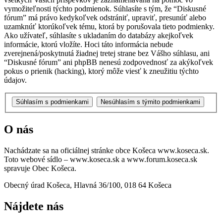
vymožiteľnosti týchto podmienok. Súhlasíte s tým, že “Diskusné
fórum” má právo kedykoľvek odstrániť, upraviť, presunúť alebo
uzamknúť ktorúkoľvek tému, ktorá by porušovala tieto podmienky.
Ako užívateľ, súhlasíte s ukladaním do databázy akejkoľvek
informácie, ktorú vložíte. Hoci táto informácia nebude
zverejnená/poskytnutá žiadnej tretej strane bez Vášho súhlasu, ani
“Diskusné fórum” ani phpBB nenesú zodpovednosť za akýkoľvek
pokus o prienik (hacking), ktorý môže viesť k zneužitiu týchto
údajov.
O nás
Nachádzate sa na oficiálnej stránke obce Košeca www.koseca.sk.
Toto webové sídlo – www.koseca.sk a www.forum.koseca.sk
spravuje Obec Košeca.
Obecný úrad Košeca, Hlavná 36/100, 018 64 Košeca
Nájdete nás