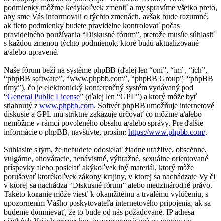
podmienky môžme kedykoľvek zmeniť a my spravíme všetko preto,
aby sme Vás informovali o týchto zmenách, avšak bude rozumné,
ak tieto podmienky budete pravidelne kontrolovať počas
pravidelného používania “Diskusné fórum”, pretože musíte súhlasiť
s každou zmenou týchto podmienok, ktoré budú aktualizované
a/alebo upravené.
Naše fórum beží na systéme phpBB (ďalej len “oni”, “im”, “ich”,
“phpBB software”, “www.phpbb.com”, “phpBB Group”, “phpBB
tímy”), čo je elektronický konferenčný systém vydávaný pod
“
General Public License
” (ďalej len “GPL”) a ktorý môže byť
stiahnutý z
www.phpbb.com
. Softvér phpBB umožňuje internetové
diskusie a GPL mu striktne zakazuje určovať čo môžme a/alebo
nemôžme v rámci povoleného obsahu a/alebo správy. Pre ďalšie
informácie o phpBB, navštívte, prosím:
https://www.phpbb.com/
.
Súhlasíte s tým, že nebudete odosielať žiadne urážlivé, obscénne,
vulgárne, ohováracie, nenávistné, výhražné, sexuálne orientované
príspevky alebo posielať akýkoľvek iný materiál, ktorý môže
porušovať ktorékoľvek zákony krajiny, v ktorej sa nachádzate Vy či
v ktorej sa nachádza “Diskusné fórum” alebo medzinárodné právo.
Takéto konanie môže viesť k okamžitému a trvalému vylúčeniu, s
upozornením Vášho poskytovateľa internetového pripojenia, ak sa
budeme domnievať, že to bude od nás požadované. IP adresa
všetkých Vašich príspevkov je zaznamenávaná na pomoc vo