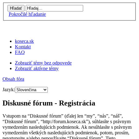
Pokročilé hľadanie
koseca.sk
Kontakt
FAQ
Zobraziť témy bez odpovede
Zobraziť aktívne témy
Obsah fóra
Jazyk:
Diskusné fórum - Registrácia
Vstupom na “Diskusné fórum” (ďalej len “my”, “nás”, “náš”,
“Diskusné fórum”, “http://forum.koseca.sk”), súhlasíte s právnym
vymedzením nasledujúcich podmienok. Ak nesúhlasíte s právnym
vymedzením všetkých nasledujúcich podmienok, potom, prosím,
nevstupujte a/alebo nepoužívajte “Diskusné fórum”. Tieto