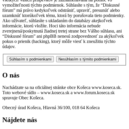
vymožiteľnosti týchto podmienok. Súhlasíte s tým, že “Diskusné
fórum” má právo kedykoľvek odstrániť, upraviť, presunúť alebo
uzamknúť ktorúkoľvek tému, ktorá by porušovala tieto podmienky.
Ako užívateľ, súhlasíte s ukladaním do databázy akejkoľvek
informácie, ktorú vložíte. Hoci táto informácia nebude
zverejnená/poskytnutá žiadnej tretej strane bez Vášho súhlasu, ani
“Diskusné fórum” ani phpBB nenesú zodpovednosť za akýkoľvek
pokus o prienik (hacking), ktorý môže viesť k zneužitiu týchto
údajov.
O nás
Nachádzate sa na oficiálnej stránke obce Košeca www.koseca.sk.
Toto webové sídlo – www.koseca.sk a www.forum.koseca.sk
spravuje Obec Košeca.
Obecný úrad Košeca, Hlavná 36/100, 018 64 Košeca
Nájdete nás