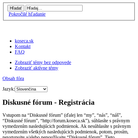
Pokročilé hľadanie
koseca.sk
Kontakt
FAQ
Zobraziť témy bez odpovede
Zobraziť aktívne témy
Obsah fóra
Jazyk:
Diskusné fórum - Registrácia
Vstupom na “Diskusné fórum” (ďalej len “my”, “nás”, “náš”,
“Diskusné fórum”, “http://forum.koseca.sk”), súhlasíte s právnym
vymedzením nasledujúcich podmienok. Ak nesúhlasíte s právnym
vymedzením všetkých nasledujúcich podmienok, potom, prosím,
nevstupujte a/alebo nepoužívajte “Diskusné fórum”. Tieto