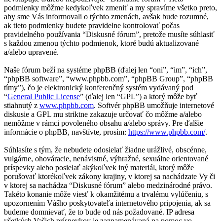
podmienky môžme kedykoľvek zmeniť a my spravíme všetko preto,
aby sme Vás informovali o týchto zmenách, avšak bude rozumné,
ak tieto podmienky budete pravidelne kontrolovať počas
pravidelného používania “Diskusné fórum”, pretože musíte súhlasiť
s každou zmenou týchto podmienok, ktoré budú aktualizované
a/alebo upravené.
Naše fórum beží na systéme phpBB (ďalej len “oni”, “im”, “ich”,
“phpBB software”, “www.phpbb.com”, “phpBB Group”, “phpBB
tímy”), čo je elektronický konferenčný systém vydávaný pod
“
General Public License
” (ďalej len “GPL”) a ktorý môže byť
stiahnutý z
www.phpbb.com
. Softvér phpBB umožňuje internetové
diskusie a GPL mu striktne zakazuje určovať čo môžme a/alebo
nemôžme v rámci povoleného obsahu a/alebo správy. Pre ďalšie
informácie o phpBB, navštívte, prosím:
https://www.phpbb.com/
.
Súhlasíte s tým, že nebudete odosielať žiadne urážlivé, obscénne,
vulgárne, ohováracie, nenávistné, výhražné, sexuálne orientované
príspevky alebo posielať akýkoľvek iný materiál, ktorý môže
porušovať ktorékoľvek zákony krajiny, v ktorej sa nachádzate Vy či
v ktorej sa nachádza “Diskusné fórum” alebo medzinárodné právo.
Takéto konanie môže viesť k okamžitému a trvalému vylúčeniu, s
upozornením Vášho poskytovateľa internetového pripojenia, ak sa
budeme domnievať, že to bude od nás požadované. IP adresa
všetkých Vašich príspevkov je zaznamenávaná na pomoc vo