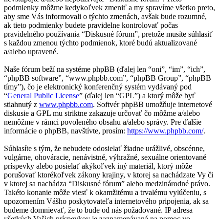
podmienky môžme kedykoľvek zmeniť a my spravíme všetko preto,
aby sme Vás informovali o týchto zmenách, avšak bude rozumné,
ak tieto podmienky budete pravidelne kontrolovať počas
pravidelného používania “Diskusné fórum”, pretože musíte súhlasiť
s každou zmenou týchto podmienok, ktoré budú aktualizované
a/alebo upravené.
Naše fórum beží na systéme phpBB (ďalej len “oni”, “im”, “ich”,
“phpBB software”, “www.phpbb.com”, “phpBB Group”, “phpBB
tímy”), čo je elektronický konferenčný systém vydávaný pod
“
General Public License
” (ďalej len “GPL”) a ktorý môže byť
stiahnutý z
www.phpbb.com
. Softvér phpBB umožňuje internetové
diskusie a GPL mu striktne zakazuje určovať čo môžme a/alebo
nemôžme v rámci povoleného obsahu a/alebo správy. Pre ďalšie
informácie o phpBB, navštívte, prosím:
https://www.phpbb.com/
.
Súhlasíte s tým, že nebudete odosielať žiadne urážlivé, obscénne,
vulgárne, ohováracie, nenávistné, výhražné, sexuálne orientované
príspevky alebo posielať akýkoľvek iný materiál, ktorý môže
porušovať ktorékoľvek zákony krajiny, v ktorej sa nachádzate Vy či
v ktorej sa nachádza “Diskusné fórum” alebo medzinárodné právo.
Takéto konanie môže viesť k okamžitému a trvalému vylúčeniu, s
upozornením Vášho poskytovateľa internetového pripojenia, ak sa
budeme domnievať, že to bude od nás požadované. IP adresa
všetkých Vašich príspevkov je zaznamenávaná na pomoc vo