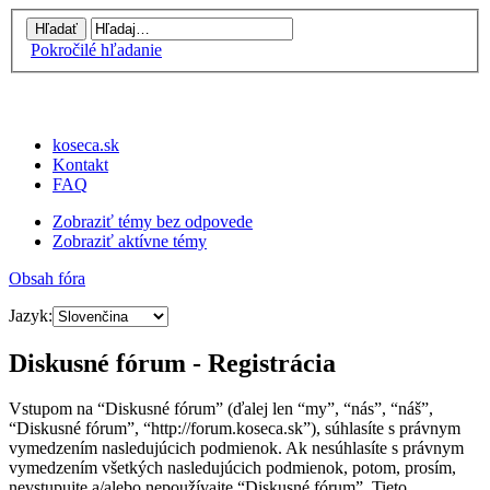
Pokročilé hľadanie
koseca.sk
Kontakt
FAQ
Zobraziť témy bez odpovede
Zobraziť aktívne témy
Obsah fóra
Jazyk:
Diskusné fórum - Registrácia
Vstupom na “Diskusné fórum” (ďalej len “my”, “nás”, “náš”,
“Diskusné fórum”, “http://forum.koseca.sk”), súhlasíte s právnym
vymedzením nasledujúcich podmienok. Ak nesúhlasíte s právnym
vymedzením všetkých nasledujúcich podmienok, potom, prosím,
nevstupujte a/alebo nepoužívajte “Diskusné fórum”. Tieto