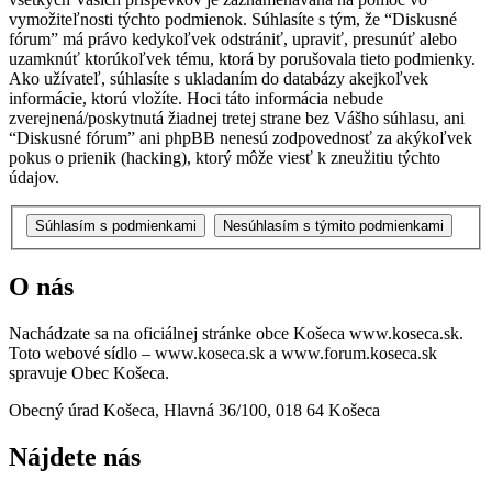
vymožiteľnosti týchto podmienok. Súhlasíte s tým, že “Diskusné
fórum” má právo kedykoľvek odstrániť, upraviť, presunúť alebo
uzamknúť ktorúkoľvek tému, ktorá by porušovala tieto podmienky.
Ako užívateľ, súhlasíte s ukladaním do databázy akejkoľvek
informácie, ktorú vložíte. Hoci táto informácia nebude
zverejnená/poskytnutá žiadnej tretej strane bez Vášho súhlasu, ani
“Diskusné fórum” ani phpBB nenesú zodpovednosť za akýkoľvek
pokus o prienik (hacking), ktorý môže viesť k zneužitiu týchto
údajov.
O nás
Nachádzate sa na oficiálnej stránke obce Košeca www.koseca.sk.
Toto webové sídlo – www.koseca.sk a www.forum.koseca.sk
spravuje Obec Košeca.
Obecný úrad Košeca, Hlavná 36/100, 018 64 Košeca
Nájdete nás