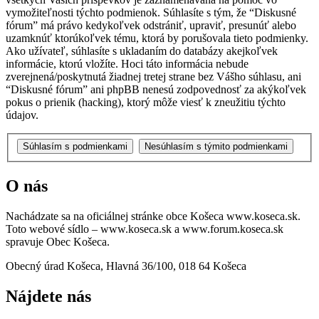
vymožiteľnosti týchto podmienok. Súhlasíte s tým, že “Diskusné
fórum” má právo kedykoľvek odstrániť, upraviť, presunúť alebo
uzamknúť ktorúkoľvek tému, ktorá by porušovala tieto podmienky.
Ako užívateľ, súhlasíte s ukladaním do databázy akejkoľvek
informácie, ktorú vložíte. Hoci táto informácia nebude
zverejnená/poskytnutá žiadnej tretej strane bez Vášho súhlasu, ani
“Diskusné fórum” ani phpBB nenesú zodpovednosť za akýkoľvek
pokus o prienik (hacking), ktorý môže viesť k zneužitiu týchto
údajov.
O nás
Nachádzate sa na oficiálnej stránke obce Košeca www.koseca.sk.
Toto webové sídlo – www.koseca.sk a www.forum.koseca.sk
spravuje Obec Košeca.
Obecný úrad Košeca, Hlavná 36/100, 018 64 Košeca
Nájdete nás