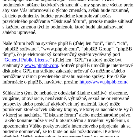
podmienky môžme kedykoľvek zmeniť a my spravíme všetko preto,
aby sme Vás informovali o týchto zmenách, avšak bude rozumné,
ak tieto podmienky budete pravidelne kontrolovať počas
pravidelného používania “Diskusné fórum”, pretože musíte súhlasiť
s každou zmenou týchto podmienok, ktoré budú aktualizované
a/alebo upravené.
Naše fórum beží na systéme phpBB (ďalej len “oni”, “im”, “ich”,
“phpBB software”, “www.phpbb.com”, “phpBB Group”, “phpBB
tímy”), čo je elektronický konferenčný systém vydávaný pod
“
General Public License
” (ďalej len “GPL”) a ktorý môže byť
stiahnutý z
www.phpbb.com
. Softvér phpBB umožňuje internetové
diskusie a GPL mu striktne zakazuje určovať čo môžme a/alebo
nemôžme v rámci povoleného obsahu a/alebo správy. Pre ďalšie
informácie o phpBB, navštívte, prosím:
https://www.phpbb.com/
.
Súhlasíte s tým, že nebudete odosielať žiadne urážlivé, obscénne,
vulgárne, ohováracie, nenávistné, výhražné, sexuálne orientované
príspevky alebo posielať akýkoľvek iný materiál, ktorý môže
porušovať ktorékoľvek zákony krajiny, v ktorej sa nachádzate Vy či
v ktorej sa nachádza “Diskusné fórum” alebo medzinárodné právo.
Takéto konanie môže viesť k okamžitému a trvalému vylúčeniu, s
upozornením Vášho poskytovateľa internetového pripojenia, ak sa
budeme domnievať, že to bude od nás požadované. IP adresa
všetkých Vašich príspevkov je zaznamenávaná na pomoc vo