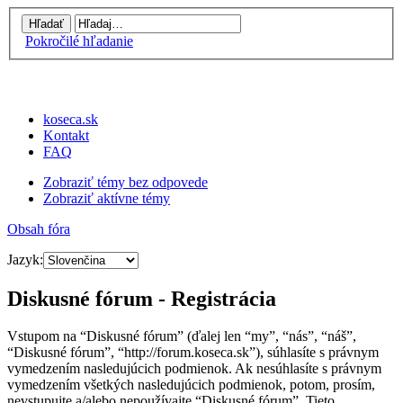
Pokročilé hľadanie
koseca.sk
Kontakt
FAQ
Zobraziť témy bez odpovede
Zobraziť aktívne témy
Obsah fóra
Jazyk:
Diskusné fórum - Registrácia
Vstupom na “Diskusné fórum” (ďalej len “my”, “nás”, “náš”,
“Diskusné fórum”, “http://forum.koseca.sk”), súhlasíte s právnym
vymedzením nasledujúcich podmienok. Ak nesúhlasíte s právnym
vymedzením všetkých nasledujúcich podmienok, potom, prosím,
nevstupujte a/alebo nepoužívajte “Diskusné fórum”. Tieto