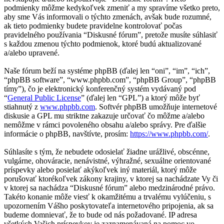
podmienky môžme kedykoľvek zmeniť a my spravíme všetko preto,
aby sme Vás informovali o týchto zmenách, avšak bude rozumné,
ak tieto podmienky budete pravidelne kontrolovať počas
pravidelného používania “Diskusné fórum”, pretože musíte súhlasiť
s každou zmenou týchto podmienok, ktoré budú aktualizované
a/alebo upravené.
Naše fórum beží na systéme phpBB (ďalej len “oni”, “im”, “ich”,
“phpBB software”, “www.phpbb.com”, “phpBB Group”, “phpBB
tímy”), čo je elektronický konferenčný systém vydávaný pod
“
General Public License
” (ďalej len “GPL”) a ktorý môže byť
stiahnutý z
www.phpbb.com
. Softvér phpBB umožňuje internetové
diskusie a GPL mu striktne zakazuje určovať čo môžme a/alebo
nemôžme v rámci povoleného obsahu a/alebo správy. Pre ďalšie
informácie o phpBB, navštívte, prosím:
https://www.phpbb.com/
.
Súhlasíte s tým, že nebudete odosielať žiadne urážlivé, obscénne,
vulgárne, ohováracie, nenávistné, výhražné, sexuálne orientované
príspevky alebo posielať akýkoľvek iný materiál, ktorý môže
porušovať ktorékoľvek zákony krajiny, v ktorej sa nachádzate Vy či
v ktorej sa nachádza “Diskusné fórum” alebo medzinárodné právo.
Takéto konanie môže viesť k okamžitému a trvalému vylúčeniu, s
upozornením Vášho poskytovateľa internetového pripojenia, ak sa
budeme domnievať, že to bude od nás požadované. IP adresa
všetkých Vašich príspevkov je zaznamenávaná na pomoc vo