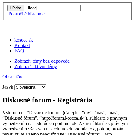
Pokročilé hľadanie
koseca.sk
Kontakt
FAQ
Zobraziť témy bez odpovede
Zobraziť aktívne témy
Obsah fóra
Jazyk:
Diskusné fórum - Registrácia
Vstupom na “Diskusné fórum” (ďalej len “my”, “nás”, “náš”,
“Diskusné fórum”, “http://forum.koseca.sk”), súhlasíte s právnym
vymedzením nasledujúcich podmienok. Ak nesúhlasíte s právnym
vymedzením všetkých nasledujúcich podmienok, potom, prosím,
nevstupujte a/alebo nepoužívajte “Diskusné fórum”. Tieto