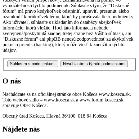
vymožiteľnosti týchto podmienok. Súhlasíte s tým, že “Diskusné
fórum” má právo kedykoľvek odstrániť, upraviť, presunúť alebo
uzamknúť ktorúkoľvek tému, ktorá by porušovala tieto podmienky.
Ako užívateľ, súhlasíte s ukladaním do databázy akejkoľvek
informácie, ktorú vložíte. Hoci táto informácia nebude
zverejnená/poskytnutá žiadnej tretej strane bez Vášho súhlasu, ani
“Diskusné fórum” ani phpBB nenesú zodpovednosť za akýkoľvek
pokus o prienik (hacking), ktorý môže viesť k zneužitiu týchto
údajov.
O nás
Nachádzate sa na oficiálnej stránke obce Košeca www.koseca.sk.
Toto webové sídlo – www.koseca.sk a www.forum.koseca.sk
spravuje Obec Košeca.
Obecný úrad Košeca, Hlavná 36/100, 018 64 Košeca
Nájdete nás