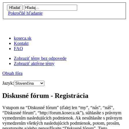
Pokročilé hľadanie
koseca.sk
Kontakt
FAQ
Zobraziť témy bez odpovede
Zobraziť aktívne témy
Obsah fóra
Jazyk:
Diskusné fórum - Registrácia
Vstupom na “Diskusné fórum” (ďalej len “my”, “nás”, “náš”,
“Diskusné fórum”, “http://forum.koseca.sk”), súhlasíte s právnym
vymedzením nasledujúcich podmienok. Ak nesúhlasíte s právnym
vymedzením všetkých nasledujúcich podmienok, potom, prosím,
nevstupujte a/alebo nepoužívajte “Diskusné fórum”. Tieto