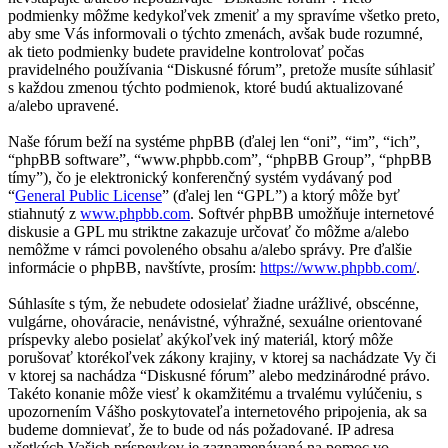
podmienky môžme kedykoľvek zmeniť a my spravíme všetko preto,
aby sme Vás informovali o týchto zmenách, avšak bude rozumné,
ak tieto podmienky budete pravidelne kontrolovať počas
pravidelného používania “Diskusné fórum”, pretože musíte súhlasiť
s každou zmenou týchto podmienok, ktoré budú aktualizované
a/alebo upravené.
Naše fórum beží na systéme phpBB (ďalej len “oni”, “im”, “ich”,
“phpBB software”, “www.phpbb.com”, “phpBB Group”, “phpBB
tímy”), čo je elektronický konferenčný systém vydávaný pod
“
General Public License
” (ďalej len “GPL”) a ktorý môže byť
stiahnutý z
www.phpbb.com
. Softvér phpBB umožňuje internetové
diskusie a GPL mu striktne zakazuje určovať čo môžme a/alebo
nemôžme v rámci povoleného obsahu a/alebo správy. Pre ďalšie
informácie o phpBB, navštívte, prosím:
https://www.phpbb.com/
.
Súhlasíte s tým, že nebudete odosielať žiadne urážlivé, obscénne,
vulgárne, ohováracie, nenávistné, výhražné, sexuálne orientované
príspevky alebo posielať akýkoľvek iný materiál, ktorý môže
porušovať ktorékoľvek zákony krajiny, v ktorej sa nachádzate Vy či
v ktorej sa nachádza “Diskusné fórum” alebo medzinárodné právo.
Takéto konanie môže viesť k okamžitému a trvalému vylúčeniu, s
upozornením Vášho poskytovateľa internetového pripojenia, ak sa
budeme domnievať, že to bude od nás požadované. IP adresa
všetkých Vašich príspevkov je zaznamenávaná na pomoc vo