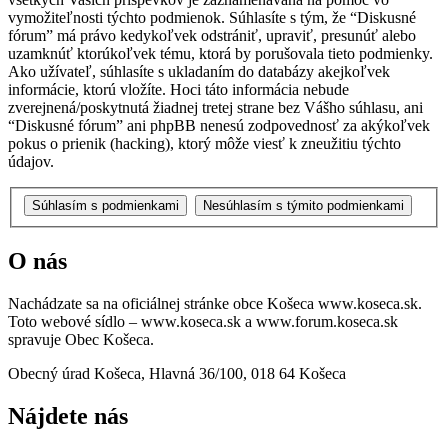
vymožiteľnosti týchto podmienok. Súhlasíte s tým, že “Diskusné
fórum” má právo kedykoľvek odstrániť, upraviť, presunúť alebo
uzamknúť ktorúkoľvek tému, ktorá by porušovala tieto podmienky.
Ako užívateľ, súhlasíte s ukladaním do databázy akejkoľvek
informácie, ktorú vložíte. Hoci táto informácia nebude
zverejnená/poskytnutá žiadnej tretej strane bez Vášho súhlasu, ani
“Diskusné fórum” ani phpBB nenesú zodpovednosť za akýkoľvek
pokus o prienik (hacking), ktorý môže viesť k zneužitiu týchto
údajov.
O nás
Nachádzate sa na oficiálnej stránke obce Košeca www.koseca.sk.
Toto webové sídlo – www.koseca.sk a www.forum.koseca.sk
spravuje Obec Košeca.
Obecný úrad Košeca, Hlavná 36/100, 018 64 Košeca
Nájdete nás