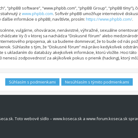
 “ich”, “phpBB software”, “www.phpbb.com”, “phpBB Group”, “phpBB tímy”),
ť stiahnutý z
www.phpbb.com
. Softvér phpBB umožňuje internetové diskus
alšie informácie o phpBB, navštívte, prosím:
https://www.phpbb.com/
.
bscénne, vulgárne, ohováracie, nenávistné, výhražné, sexuálne orientovan
nachádzate Vy či v ktorej sa nachádza “Diskusné fórum” alebo medzináro
nternetového pripojenia, ak sa budeme domnievať, že to bude od nás pož
ok. Súhlasíte s tým, že “Diskusné fórum” má právo kedykoľvek odstráni
íte s ukladaním do databázy akejkoľvek informácie, ktorú vložíte. Hoci tá
 nenesú zodpovednosť za akýkoľvek pokus o prienik (hacking), ktorý môže 
seca.sk. Toto webové sídlo – www.koseca.sk a www.forum.koseca.sk spra