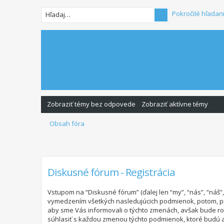
Pokročilé hľadan
Zobraziť témy bez odpovede
Zobraziť aktívne témy
Obsah fóra
Diskusné fórum - Registrácia
Vstupom na “Diskusné fórum” (ďalej len “my”, “nás”, “náš
vymedzením všetkých nasledujúcich podmienok, potom, pr
aby sme Vás informovali o týchto zmenách, avšak bude ro
súhlasiť s každou zmenou týchto podmienok, ktoré budú 