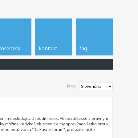
koseca.sk
kontakt
faq
Jazyk:
edzením nasledujúcich podmienok. Ak nesúhlasíte s právnym
nky môžme kedykoľvek zmeniť a my spravíme všetko preto,
lného používania “Diskusné fórum”, pretože musíte