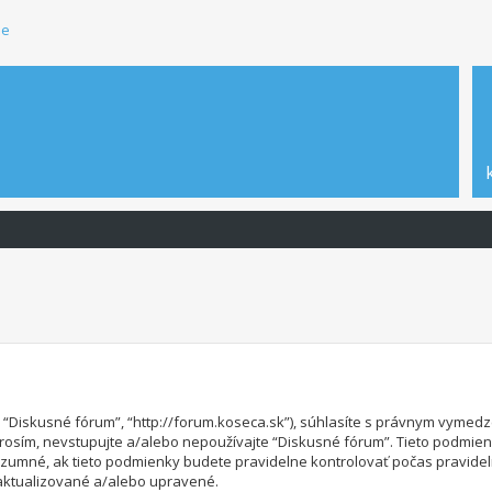
ie
”, “Diskusné fórum”, “http://forum.koseca.sk”), súhlasíte s právnym vym
osím, nevstupujte a/alebo nepoužívajte “Diskusné fórum”. Tieto podmie
zumné, ak tieto podmienky budete pravidelne kontrolovať počas pravide
aktualizované a/alebo upravené.