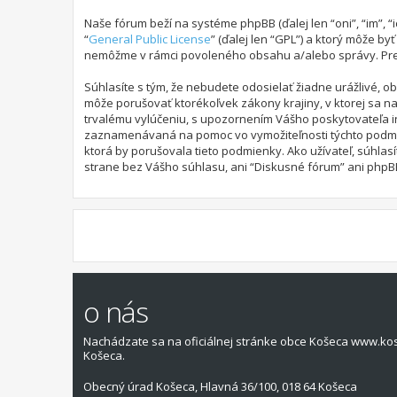
Naše fórum beží na systéme phpBB (ďalej len “oni”, “im”,
“
General Public License
” (ďalej len “GPL”) a ktorý môže by
nemôžme v rámci povoleného obsahu a/alebo správy. Pre ď
Súhlasíte s tým, že nebudete odosielať žiadne urážlivé, o
môže porušovať ktorékoľvek zákony krajiny, v ktorej sa 
trvalému vylúčeniu, s upozornením Vášho poskytovateľa i
zaznamenávaná na pomoc vo vymožiteľnosti týchto podmien
ktorá by porušovala tieto podmienky. Ako užívateľ, súhlas
strane bez Vášho súhlasu, ani “Diskusné fórum” ani phpBB
o nás
Nachádzate sa na oficiálnej stránke obce Košeca www.ko
Košeca.
Obecný úrad Košeca, Hlavná 36/100, 018 64 Košeca