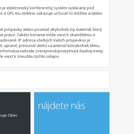
 čo je elektronický konferenčný systém vydávaný pod
ie a GPL mu striktne zakazuje určovať čo môžme a/alebo
é príspevky alebo posielať akýkoľvek iný materiál, ktorý
dné právo. Takéto konanie môže viesť k okamžitému a
adované. IP adresa všetkých Vašich príspevkov je
ť, upraviť, presunúť alebo uzamknúť ktorúkoľvek tému,
to informácia nebude zverejnená/poskytnutá žiadnej tretej
viesť k zneužitiu týchto údajov.
nájdete nás
vuje Obec