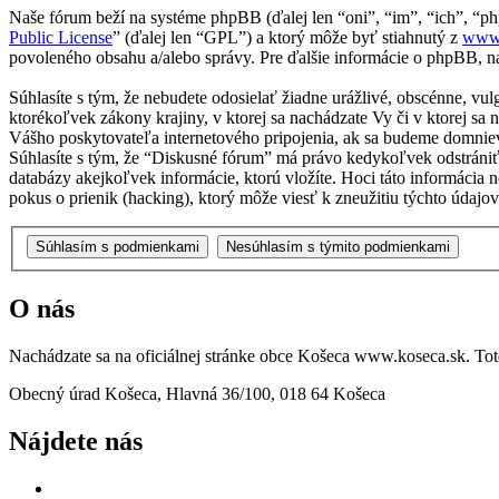
Naše fórum beží na systéme phpBB (ďalej len “oni”, “im”, “ich”, 
Public License
” (ďalej len “GPL”) a ktorý môže byť stiahnutý z
www
povoleného obsahu a/alebo správy. Pre ďalšie informácie o phpBB, na
Súhlasíte s tým, že nebudete odosielať žiadne urážlivé, obscénne, vu
ktorékoľvek zákony krajiny, v ktorej sa nachádzate Vy či v ktorej 
Vášho poskytovateľa internetového pripojenia, ak sa budeme domnie
Súhlasíte s tým, že “Diskusné fórum” má právo kedykoľvek odstrániť
databázy akejkoľvek informácie, ktorú vložíte. Hoci táto informáci
pokus o prienik (hacking), ktorý môže viesť k zneužitiu týchto údajov
O nás
Nachádzate sa na oficiálnej stránke obce Košeca www.koseca.sk. T
Obecný úrad Košeca, Hlavná 36/100, 018 64 Košeca
Nájdete nás