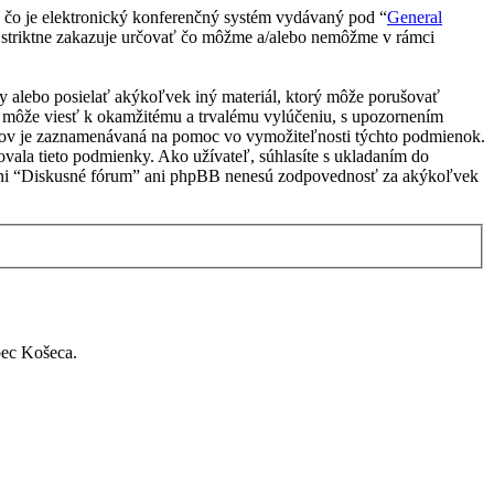
čo je elektronický konferenčný systém vydávaný pod “
General
 striktne zakazuje určovať čo môžme a/alebo nemôžme v rámci
vky alebo posielať akýkoľvek iný materiál, ktorý môže porušovať
e môže viesť k okamžitému a trvalému vylúčeniu, s upozornením
vkov je zaznamenávaná na pomoc vo vymožiteľnosti týchto podmienok.
vala tieto podmienky. Ako užívateľ, súhlasíte s ukladaním do
u, ani “Diskusné fórum” ani phpBB nenesú zodpovednosť za akýkoľvek
bec Košeca.