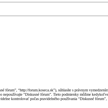
sné fórum”, “http://forum.koseca.sk”), súhlasíte s právnym vymedzen
ebo nepoužívajte “Diskusné fórum”. Tieto podmienky môžme kedykoľve
idelne kontrolovať počas pravidelného používania “Diskusné fórum”, 