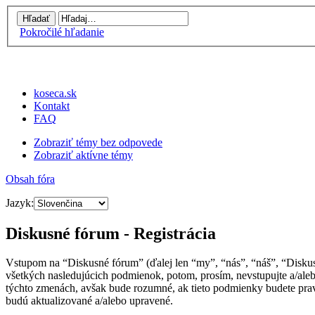
Pokročilé hľadanie
koseca.sk
Kontakt
FAQ
Zobraziť témy bez odpovede
Zobraziť aktívne témy
Obsah fóra
Jazyk:
Diskusné fórum - Registrácia
Vstupom na “Diskusné fórum” (ďalej len “my”, “nás”, “náš”, “Disku
všetkých nasledujúcich podmienok, potom, prosím, nevstupujte a/al
týchto zmenách, avšak bude rozumné, ak tieto podmienky budete prav
budú aktualizované a/alebo upravené.