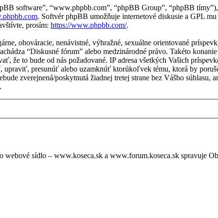
“phpBB software”, “www.phpbb.com”, “phpBB Group”, “phpBB tímy”), 
.phpbb.com
. Softvér phpBB umožňuje internetové diskusie a GPL mu
vštívte, prosím:
https://www.phpbb.com/
.
lgárne, ohováracie, nenávistné, výhražné, sexuálne orientované príspe
sa nachádza “Diskusné fórum” alebo medzinárodné právo. Takéto konani
vať, že to bude od nás požadované. IP adresa všetkých Vašich príspe
, upraviť, presunúť alebo uzamknúť ktorúkoľvek tému, ktorá by porušo
a nebude zverejnená/poskytnutá žiadnej tretej strane bez Vášho súhlas
.
oto webové sídlo – www.koseca.sk a www.forum.koseca.sk spravuje O