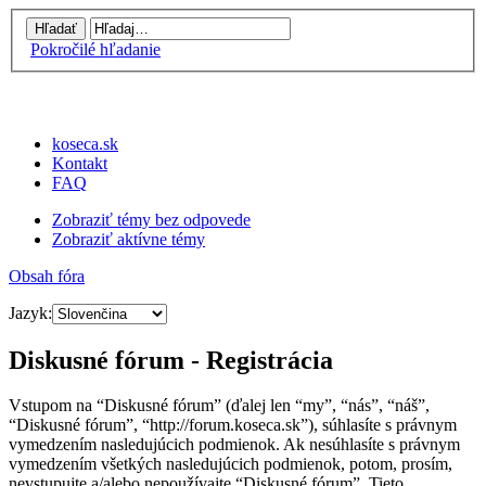
Pokročilé hľadanie
koseca.sk
Kontakt
FAQ
Zobraziť témy bez odpovede
Zobraziť aktívne témy
Obsah fóra
Jazyk:
Diskusné fórum - Registrácia
Vstupom na “Diskusné fórum” (ďalej len “my”, “nás”, “náš”,
“Diskusné fórum”, “http://forum.koseca.sk”), súhlasíte s právnym
vymedzením nasledujúcich podmienok. Ak nesúhlasíte s právnym
vymedzením všetkých nasledujúcich podmienok, potom, prosím,
nevstupujte a/alebo nepoužívajte “Diskusné fórum”. Tieto