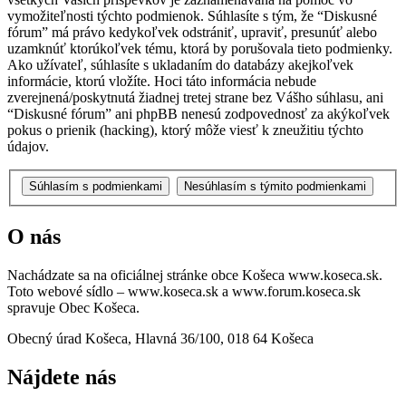
vymožiteľnosti týchto podmienok. Súhlasíte s tým, že “Diskusné
fórum” má právo kedykoľvek odstrániť, upraviť, presunúť alebo
uzamknúť ktorúkoľvek tému, ktorá by porušovala tieto podmienky.
Ako užívateľ, súhlasíte s ukladaním do databázy akejkoľvek
informácie, ktorú vložíte. Hoci táto informácia nebude
zverejnená/poskytnutá žiadnej tretej strane bez Vášho súhlasu, ani
“Diskusné fórum” ani phpBB nenesú zodpovednosť za akýkoľvek
pokus o prienik (hacking), ktorý môže viesť k zneužitiu týchto
údajov.
O nás
Nachádzate sa na oficiálnej stránke obce Košeca www.koseca.sk.
Toto webové sídlo – www.koseca.sk a www.forum.koseca.sk
spravuje Obec Košeca.
Obecný úrad Košeca, Hlavná 36/100, 018 64 Košeca
Nájdete nás