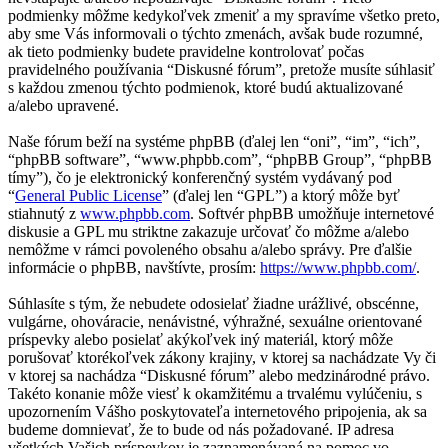
podmienky môžme kedykoľvek zmeniť a my spravíme všetko preto,
aby sme Vás informovali o týchto zmenách, avšak bude rozumné,
ak tieto podmienky budete pravidelne kontrolovať počas
pravidelného používania “Diskusné fórum”, pretože musíte súhlasiť
s každou zmenou týchto podmienok, ktoré budú aktualizované
a/alebo upravené.
Naše fórum beží na systéme phpBB (ďalej len “oni”, “im”, “ich”,
“phpBB software”, “www.phpbb.com”, “phpBB Group”, “phpBB
tímy”), čo je elektronický konferenčný systém vydávaný pod
“
General Public License
” (ďalej len “GPL”) a ktorý môže byť
stiahnutý z
www.phpbb.com
. Softvér phpBB umožňuje internetové
diskusie a GPL mu striktne zakazuje určovať čo môžme a/alebo
nemôžme v rámci povoleného obsahu a/alebo správy. Pre ďalšie
informácie o phpBB, navštívte, prosím:
https://www.phpbb.com/
.
Súhlasíte s tým, že nebudete odosielať žiadne urážlivé, obscénne,
vulgárne, ohováracie, nenávistné, výhražné, sexuálne orientované
príspevky alebo posielať akýkoľvek iný materiál, ktorý môže
porušovať ktorékoľvek zákony krajiny, v ktorej sa nachádzate Vy či
v ktorej sa nachádza “Diskusné fórum” alebo medzinárodné právo.
Takéto konanie môže viesť k okamžitému a trvalému vylúčeniu, s
upozornením Vášho poskytovateľa internetového pripojenia, ak sa
budeme domnievať, že to bude od nás požadované. IP adresa
všetkých Vašich príspevkov je zaznamenávaná na pomoc vo