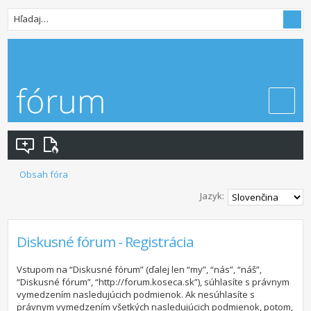
Obsah fóra
Jazyk:
Diskusné fórum - Registrácia
Vstupom na “Diskusné fórum” (ďalej len “my”, “nás”, “náš”,
“Diskusné fórum”, “http://forum.koseca.sk”), súhlasíte s právnym
vymedzením nasledujúcich podmienok. Ak nesúhlasíte s
právnym vymedzením všetkých nasledujúcich podmienok, potom,