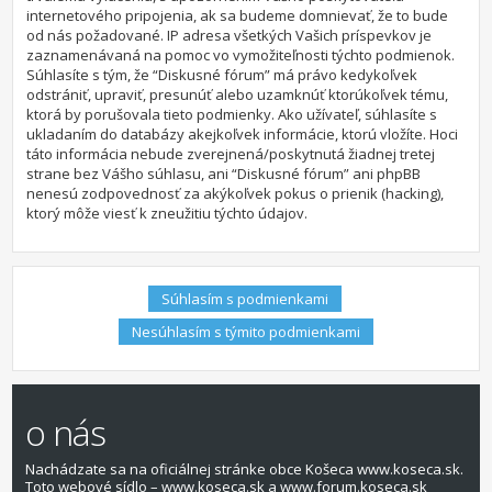
internetového pripojenia, ak sa budeme domnievať, že to bude
od nás požadované. IP adresa všetkých Vašich príspevkov je
zaznamenávaná na pomoc vo vymožiteľnosti týchto podmienok.
Súhlasíte s tým, že “Diskusné fórum” má právo kedykoľvek
odstrániť, upraviť, presunúť alebo uzamknúť ktorúkoľvek tému,
ktorá by porušovala tieto podmienky. Ako užívateľ, súhlasíte s
ukladaním do databázy akejkoľvek informácie, ktorú vložíte. Hoci
táto informácia nebude zverejnená/poskytnutá žiadnej tretej
strane bez Vášho súhlasu, ani “Diskusné fórum” ani phpBB
nenesú zodpovednosť za akýkoľvek pokus o prienik (hacking),
ktorý môže viesť k zneužitiu týchto údajov.
o nás
Nachádzate sa na oficiálnej stránke obce Košeca www.koseca.sk.
Toto webové sídlo – www.koseca.sk a www.forum.koseca.sk