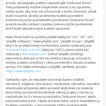
prosím, nevstupujte a/alebo nepoužívajte “Diskusné fórum”.
Tieto podmienky môžme kedykoľvek zmeniť a my spravíme
všetko preto, aby sme Vás informovali o týchto zmenách, avšak
bude rozumné, ak tieto podmienky budete pravidelne
kontrolovať počas pravidelného používania “Diskusné fórum”,
pretože musíte súhlasiť s každou zmenou týchto podmienok,
ktoré budú aktualizované a/alebo upravené.
Naše fórum beží na systéme phpBB (ďalej len “oni”, “im”, “ich”,
“phpBB software”, “www.phpbb.com”, “phpBB Group”, “phpBB
tímy”), čo je elektronický konferenčný systém vydávaný pod
“
General Public License
” (ďalej len “GPL”) a ktorý môže byť
stiahnutý z
www.phpbb.com
. Softvér phpBB umožňuje
internetové diskusie a GPL mu striktne zakazuje určovať čo
môžme a/alebo nemôžme v rámci povoleného obsahu a/alebo
správy. Pre ďalšie informácie o phpBB, navštívte, prosím:
https://www.phpbb.com/
.
Súhlasíte s tým, že nebudete odosielať žiadne urážlivé,
obscénne, vulgárne, ohováracie, nenávistné, výhražné, sexuálne
orientované príspevky alebo posielať akýkoľvek iný materiál,
ktorý môže porušovať ktorékoľvek zákony krajiny, v ktorej sa
nachádzate Vy či v ktorej sa nachádza “Diskusné fórum” alebo
medzinárodné právo. Takéto konanie môže viesť k okamžitému a
trvalému vylúčeniu, s upozornením Vášho poskytovateľa