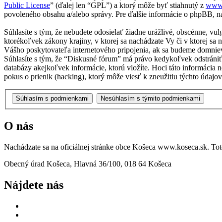
Public License
” (ďalej len “GPL”) a ktorý môže byť stiahnutý z
www
povoleného obsahu a/alebo správy. Pre ďalšie informácie o phpBB, na
Súhlasíte s tým, že nebudete odosielať žiadne urážlivé, obscénne, vu
ktorékoľvek zákony krajiny, v ktorej sa nachádzate Vy či v ktorej 
Vášho poskytovateľa internetového pripojenia, ak sa budeme domnie
Súhlasíte s tým, že “Diskusné fórum” má právo kedykoľvek odstrániť
databázy akejkoľvek informácie, ktorú vložíte. Hoci táto informáci
pokus o prienik (hacking), ktorý môže viesť k zneužitiu týchto údajov
O nás
Nachádzate sa na oficiálnej stránke obce Košeca www.koseca.sk. T
Obecný úrad Košeca, Hlavná 36/100, 018 64 Košeca
Nájdete nás