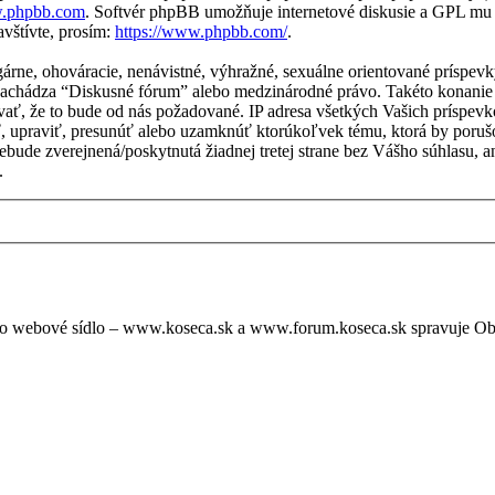
.phpbb.com
. Softvér phpBB umožňuje internetové diskusie a GPL mu
vštívte, prosím:
https://www.phpbb.com/
.
lgárne, ohováracie, nenávistné, výhražné, sexuálne orientované príspe
sa nachádza “Diskusné fórum” alebo medzinárodné právo. Takéto konani
vať, že to bude od nás požadované. IP adresa všetkých Vašich príspe
, upraviť, presunúť alebo uzamknúť ktorúkoľvek tému, ktorá by porušo
a nebude zverejnená/poskytnutá žiadnej tretej strane bez Vášho súhlas
.
oto webové sídlo – www.koseca.sk a www.forum.koseca.sk spravuje O