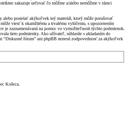
 striktne zakazuje určovať čo môžme a/alebo nemôžme v rámci
vky alebo posielať akýkoľvek iný materiál, ktorý môže porušovať
e môže viesť k okamžitému a trvalému vylúčeniu, s upozornením
vkov je zaznamenávaná na pomoc vo vymožiteľnosti týchto podmienok.
vala tieto podmienky. Ako užívateľ, súhlasíte s ukladaním do
u, ani “Diskusné fórum” ani phpBB nenesú zodpovednosť za akýkoľvek
bec Košeca.