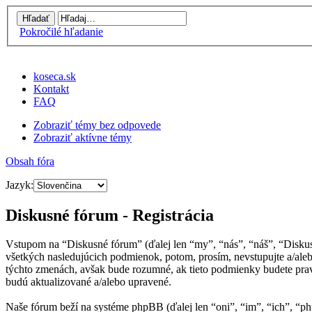
Pokročilé hľadanie
koseca.sk
Kontakt
FAQ
Zobraziť témy bez odpovede
Zobraziť aktívne témy
Obsah fóra
Jazyk:
Diskusné fórum - Registrácia
Vstupom na “Diskusné fórum” (ďalej len “my”, “nás”, “náš”, “Disku
všetkých nasledujúcich podmienok, potom, prosím, nevstupujte a/al
týchto zmenách, avšak bude rozumné, ak tieto podmienky budete prav
budú aktualizované a/alebo upravené.
Naše fórum beží na systéme phpBB (ďalej len “oni”, “im”, “ich”, 