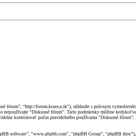
sné fórum”, “http://forum.koseca.sk”), súhlasíte s právnym vymedzen
ebo nepoužívajte “Diskusné fórum”. Tieto podmienky môžme kedykoľve
idelne kontrolovať počas pravidelného používania “Diskusné fórum”, 
“phpBB software”, “www.phpbb.com”, “phpBB Group”, “phpBB tímy”), 