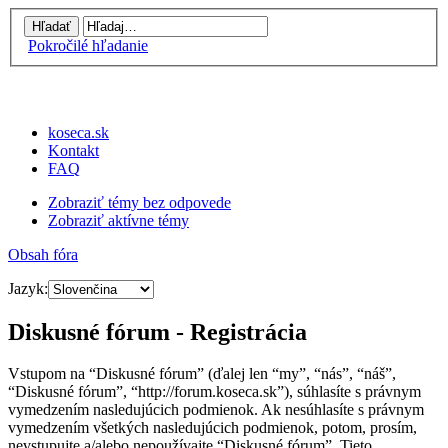
Pokročilé hľadanie
koseca.sk
Kontakt
FAQ
Zobraziť témy bez odpovede
Zobraziť aktívne témy
Obsah fóra
Jazyk:
Diskusné fórum - Registrácia
Vstupom na “Diskusné fórum” (ďalej len “my”, “nás”, “náš”,
“Diskusné fórum”, “http://forum.koseca.sk”), súhlasíte s právnym
vymedzením nasledujúcich podmienok. Ak nesúhlasíte s právnym
vymedzením všetkých nasledujúcich podmienok, potom, prosím,
nevstupujte a/alebo nepoužívajte “Diskusné fórum”. Tieto