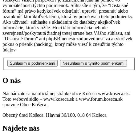
vymožiteľnosti týchto podmienok. Súhlasíte s tým, že “Diskusné
fórum” má právo kedykoľvek odstrániť, upraviť, presunúť alebo
uzamknúť ktorúkoľvek tému, ktorá by porušovala tieto podmienky.
Ako užívateľ, súhlasíte s ukladaním do databázy akejkoľvek
informácie, ktorú vložíte. Hoci táto informácia nebude
zverejnená/poskytnutá žiadnej tretej strane bez Vášho súhlasu, ani
“Diskusné fórum” ani phpBB nenesú zodpovednosť za akýkoľvek
pokus o prienik (hacking), ktorý môže viesť k zneužitiu týchto
údajov.
O nás
Nachádzate sa na oficiálnej stránke obce Košeca www.koseca.sk.
Toto webové sídlo – www.koseca.sk a www.forum.koseca.sk
spravuje Obec Košeca.
Obecný úrad Košeca, Hlavná 36/100, 018 64 Košeca
Nájdete nás