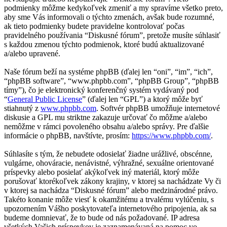
podmienky môžme kedykoľvek zmeniť a my spravíme všetko preto,
aby sme Vás informovali o týchto zmenách, avšak bude rozumné,
ak tieto podmienky budete pravidelne kontrolovať počas
pravidelného používania “Diskusné fórum”, pretože musíte súhlasiť
s každou zmenou týchto podmienok, ktoré budú aktualizované
a/alebo upravené.
Naše fórum beží na systéme phpBB (ďalej len “oni”, “im”, “ich”,
“phpBB software”, “www.phpbb.com”, “phpBB Group”, “phpBB
tímy”), čo je elektronický konferenčný systém vydávaný pod
“
General Public License
” (ďalej len “GPL”) a ktorý môže byť
stiahnutý z
www.phpbb.com
. Softvér phpBB umožňuje internetové
diskusie a GPL mu striktne zakazuje určovať čo môžme a/alebo
nemôžme v rámci povoleného obsahu a/alebo správy. Pre ďalšie
informácie o phpBB, navštívte, prosím:
https://www.phpbb.com/
.
Súhlasíte s tým, že nebudete odosielať žiadne urážlivé, obscénne,
vulgárne, ohováracie, nenávistné, výhražné, sexuálne orientované
príspevky alebo posielať akýkoľvek iný materiál, ktorý môže
porušovať ktorékoľvek zákony krajiny, v ktorej sa nachádzate Vy či
v ktorej sa nachádza “Diskusné fórum” alebo medzinárodné právo.
Takéto konanie môže viesť k okamžitému a trvalému vylúčeniu, s
upozornením Vášho poskytovateľa internetového pripojenia, ak sa
budeme domnievať, že to bude od nás požadované. IP adresa
všetkých Vašich príspevkov je zaznamenávaná na pomoc vo