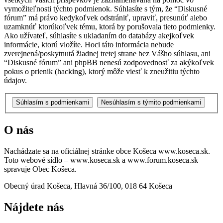
vymožiteľnosti týchto podmienok. Súhlasíte s tým, že “Diskusné
fórum” má právo kedykoľvek odstrániť, upraviť, presunúť alebo
uzamknúť ktorúkoľvek tému, ktorá by porušovala tieto podmienky.
Ako užívateľ, súhlasíte s ukladaním do databázy akejkoľvek
informácie, ktorú vložíte. Hoci táto informácia nebude
zverejnená/poskytnutá žiadnej tretej strane bez Vášho súhlasu, ani
“Diskusné fórum” ani phpBB nenesú zodpovednosť za akýkoľvek
pokus o prienik (hacking), ktorý môže viesť k zneužitiu týchto
údajov.
O nás
Nachádzate sa na oficiálnej stránke obce Košeca www.koseca.sk.
Toto webové sídlo – www.koseca.sk a www.forum.koseca.sk
spravuje Obec Košeca.
Obecný úrad Košeca, Hlavná 36/100, 018 64 Košeca
Nájdete nás