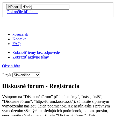
Pokročilé hľadanie
koseca.sk
Kontakt
FAQ
Zobraziť témy bez odpovede
Zobraziť aktívne témy
Obsah fóra
Jazyk:
Diskusné fórum - Registrácia
Vstupom na “Diskusné fórum” (ďalej len “my”, “nás”, “náš”,
“Diskusné fórum”, “http://forum.koseca.sk”), súhlasíte s právnym
vymedzením nasledujúcich podmienok. Ak nesúhlasíte s právnym
vymedzením všetkých nasledujúcich podmienok, potom, prosím,
nevstupujte a/alebo nepoužívajte “Diskusné fórum”. Tieto