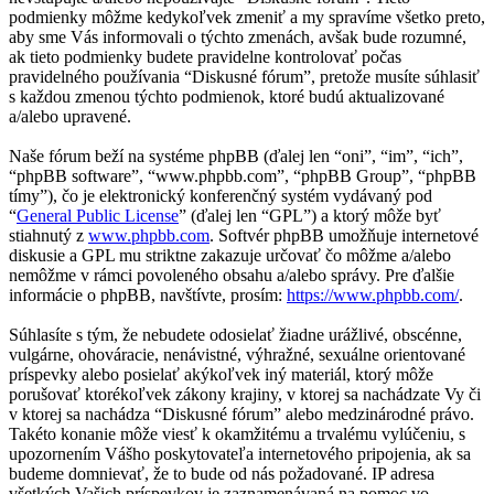
podmienky môžme kedykoľvek zmeniť a my spravíme všetko preto,
aby sme Vás informovali o týchto zmenách, avšak bude rozumné,
ak tieto podmienky budete pravidelne kontrolovať počas
pravidelného používania “Diskusné fórum”, pretože musíte súhlasiť
s každou zmenou týchto podmienok, ktoré budú aktualizované
a/alebo upravené.
Naše fórum beží na systéme phpBB (ďalej len “oni”, “im”, “ich”,
“phpBB software”, “www.phpbb.com”, “phpBB Group”, “phpBB
tímy”), čo je elektronický konferenčný systém vydávaný pod
“
General Public License
” (ďalej len “GPL”) a ktorý môže byť
stiahnutý z
www.phpbb.com
. Softvér phpBB umožňuje internetové
diskusie a GPL mu striktne zakazuje určovať čo môžme a/alebo
nemôžme v rámci povoleného obsahu a/alebo správy. Pre ďalšie
informácie o phpBB, navštívte, prosím:
https://www.phpbb.com/
.
Súhlasíte s tým, že nebudete odosielať žiadne urážlivé, obscénne,
vulgárne, ohováracie, nenávistné, výhražné, sexuálne orientované
príspevky alebo posielať akýkoľvek iný materiál, ktorý môže
porušovať ktorékoľvek zákony krajiny, v ktorej sa nachádzate Vy či
v ktorej sa nachádza “Diskusné fórum” alebo medzinárodné právo.
Takéto konanie môže viesť k okamžitému a trvalému vylúčeniu, s
upozornením Vášho poskytovateľa internetového pripojenia, ak sa
budeme domnievať, že to bude od nás požadované. IP adresa
všetkých Vašich príspevkov je zaznamenávaná na pomoc vo