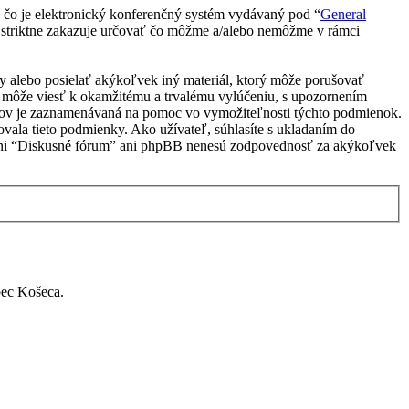
čo je elektronický konferenčný systém vydávaný pod “
General
 striktne zakazuje určovať čo môžme a/alebo nemôžme v rámci
vky alebo posielať akýkoľvek iný materiál, ktorý môže porušovať
e môže viesť k okamžitému a trvalému vylúčeniu, s upozornením
vkov je zaznamenávaná na pomoc vo vymožiteľnosti týchto podmienok.
vala tieto podmienky. Ako užívateľ, súhlasíte s ukladaním do
u, ani “Diskusné fórum” ani phpBB nenesú zodpovednosť za akýkoľvek
bec Košeca.