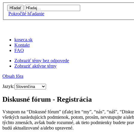
Pokročilé hľadanie
koseca.sk
Kontakt
FAQ
Zobraziť témy bez odpovede
Zobraziť aktívne témy
Obsah fóra
Jazyk:
Diskusné fórum - Registrácia
Vstupom na “Diskusné fórum” (ďalej len “my”, “nás”, “náš”, “Disku
všetkých nasledujúcich podmienok, potom, prosím, nevstupujte a/al
týchto zmenách, avšak bude rozumné, ak tieto podmienky budete prav
budú aktualizované a/alebo upravené.