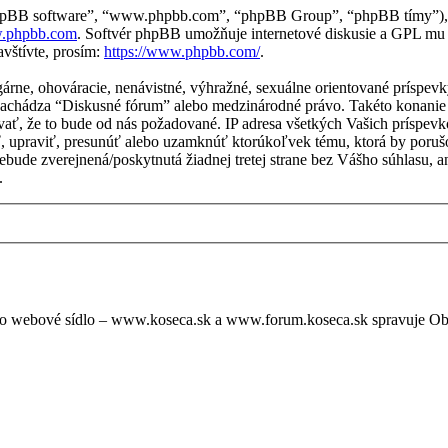
“phpBB software”, “www.phpbb.com”, “phpBB Group”, “phpBB tímy”), 
.phpbb.com
. Softvér phpBB umožňuje internetové diskusie a GPL mu
vštívte, prosím:
https://www.phpbb.com/
.
lgárne, ohováracie, nenávistné, výhražné, sexuálne orientované príspe
sa nachádza “Diskusné fórum” alebo medzinárodné právo. Takéto konani
vať, že to bude od nás požadované. IP adresa všetkých Vašich príspe
, upraviť, presunúť alebo uzamknúť ktorúkoľvek tému, ktorá by porušo
a nebude zverejnená/poskytnutá žiadnej tretej strane bez Vášho súhlas
.
oto webové sídlo – www.koseca.sk a www.forum.koseca.sk spravuje O