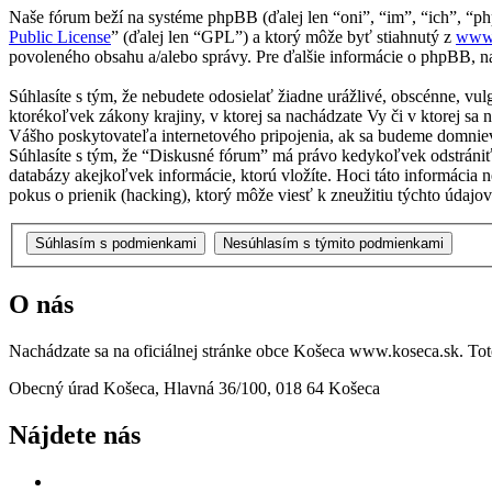
Naše fórum beží na systéme phpBB (ďalej len “oni”, “im”, “ich”, 
Public License
” (ďalej len “GPL”) a ktorý môže byť stiahnutý z
www
povoleného obsahu a/alebo správy. Pre ďalšie informácie o phpBB, na
Súhlasíte s tým, že nebudete odosielať žiadne urážlivé, obscénne, vu
ktorékoľvek zákony krajiny, v ktorej sa nachádzate Vy či v ktorej 
Vášho poskytovateľa internetového pripojenia, ak sa budeme domnie
Súhlasíte s tým, že “Diskusné fórum” má právo kedykoľvek odstrániť
databázy akejkoľvek informácie, ktorú vložíte. Hoci táto informáci
pokus o prienik (hacking), ktorý môže viesť k zneužitiu týchto údajov
O nás
Nachádzate sa na oficiálnej stránke obce Košeca www.koseca.sk. T
Obecný úrad Košeca, Hlavná 36/100, 018 64 Košeca
Nájdete nás