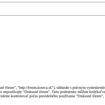
sné fórum”, “http://forum.koseca.sk”), súhlasíte s právnym vymedzen
ebo nepoužívajte “Diskusné fórum”. Tieto podmienky môžme kedykoľve
idelne kontrolovať počas pravidelného používania “Diskusné fórum”, 