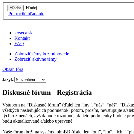
Pokročilé hľadanie
koseca.sk
Kontakt
FAQ
Zobraziť témy bez odpovede
Zobraziť aktívne témy
Obsah fóra
Jazyk:
Diskusné fórum - Registrácia
Vstupom na “Diskusné fórum” (ďalej len “my”, “nás”, “náš”, “Disku
všetkých nasledujúcich podmienok, potom, prosím, nevstupujte a/al
týchto zmenách, avšak bude rozumné, ak tieto podmienky budete prav
budú aktualizované a/alebo upravené.
Naše fórum beží na systéme phpBB (ďalej len “oni”, “im”, “ich”, 