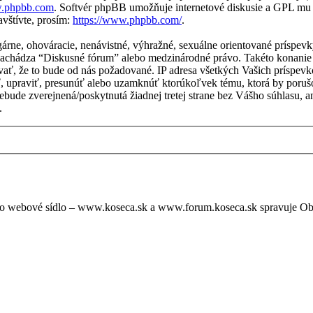
.phpbb.com
. Softvér phpBB umožňuje internetové diskusie a GPL mu
vštívte, prosím:
https://www.phpbb.com/
.
lgárne, ohováracie, nenávistné, výhražné, sexuálne orientované príspe
sa nachádza “Diskusné fórum” alebo medzinárodné právo. Takéto konani
vať, že to bude od nás požadované. IP adresa všetkých Vašich príspe
, upraviť, presunúť alebo uzamknúť ktorúkoľvek tému, ktorá by porušo
a nebude zverejnená/poskytnutá žiadnej tretej strane bez Vášho súhlas
.
oto webové sídlo – www.koseca.sk a www.forum.koseca.sk spravuje O