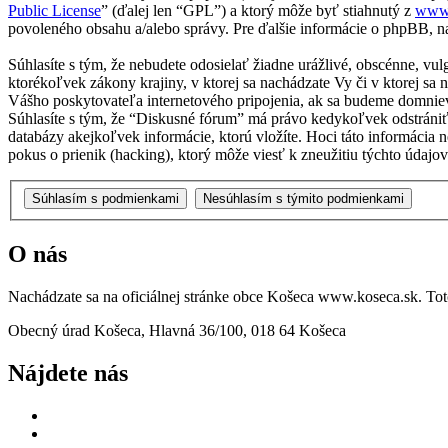
Public License
” (ďalej len “GPL”) a ktorý môže byť stiahnutý z
www
povoleného obsahu a/alebo správy. Pre ďalšie informácie o phpBB, na
Súhlasíte s tým, že nebudete odosielať žiadne urážlivé, obscénne, vu
ktorékoľvek zákony krajiny, v ktorej sa nachádzate Vy či v ktorej 
Vášho poskytovateľa internetového pripojenia, ak sa budeme domnie
Súhlasíte s tým, že “Diskusné fórum” má právo kedykoľvek odstrániť
databázy akejkoľvek informácie, ktorú vložíte. Hoci táto informáci
pokus o prienik (hacking), ktorý môže viesť k zneužitiu týchto údajov
O nás
Nachádzate sa na oficiálnej stránke obce Košeca www.koseca.sk. T
Obecný úrad Košeca, Hlavná 36/100, 018 64 Košeca
Nájdete nás