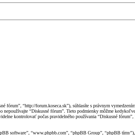
sné fórum”, “http://forum.koseca.sk”), súhlasíte s právnym vymedzen
ebo nepoužívajte “Diskusné fórum”. Tieto podmienky môžme kedykoľve
idelne kontrolovať počas pravidelného používania “Diskusné fórum”, 
“phpBB software”, “www.phpbb.com”, “phpBB Group”, “phpBB tímy”), 