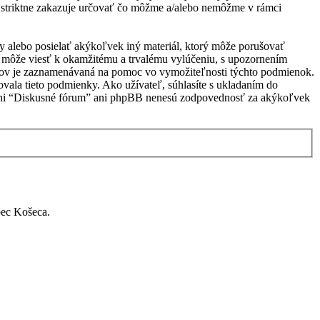
 striktne zakazuje určovať čo môžme a/alebo nemôžme v rámci
vky alebo posielať akýkoľvek iný materiál, ktorý môže porušovať
e môže viesť k okamžitému a trvalému vylúčeniu, s upozornením
vkov je zaznamenávaná na pomoc vo vymožiteľnosti týchto podmienok.
vala tieto podmienky. Ako užívateľ, súhlasíte s ukladaním do
u, ani “Diskusné fórum” ani phpBB nenesú zodpovednosť za akýkoľvek
bec Košeca.