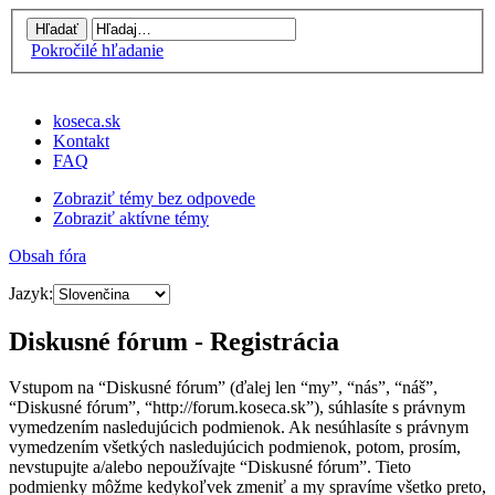
Pokročilé hľadanie
koseca.sk
Kontakt
FAQ
Zobraziť témy bez odpovede
Zobraziť aktívne témy
Obsah fóra
Jazyk:
Diskusné fórum - Registrácia
Vstupom na “Diskusné fórum” (ďalej len “my”, “nás”, “náš”,
“Diskusné fórum”, “http://forum.koseca.sk”), súhlasíte s právnym
vymedzením nasledujúcich podmienok. Ak nesúhlasíte s právnym
vymedzením všetkých nasledujúcich podmienok, potom, prosím,
nevstupujte a/alebo nepoužívajte “Diskusné fórum”. Tieto
podmienky môžme kedykoľvek zmeniť a my spravíme všetko preto,