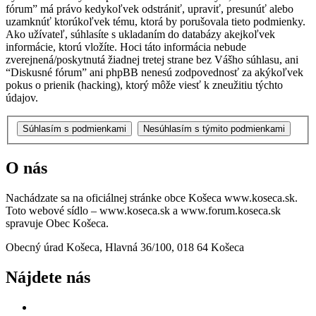
fórum” má právo kedykoľvek odstrániť, upraviť, presunúť alebo
uzamknúť ktorúkoľvek tému, ktorá by porušovala tieto podmienky.
Ako užívateľ, súhlasíte s ukladaním do databázy akejkoľvek
informácie, ktorú vložíte. Hoci táto informácia nebude
zverejnená/poskytnutá žiadnej tretej strane bez Vášho súhlasu, ani
“Diskusné fórum” ani phpBB nenesú zodpovednosť za akýkoľvek
pokus o prienik (hacking), ktorý môže viesť k zneužitiu týchto
údajov.
O nás
Nachádzate sa na oficiálnej stránke obce Košeca www.koseca.sk.
Toto webové sídlo – www.koseca.sk a www.forum.koseca.sk
spravuje Obec Košeca.
Obecný úrad Košeca, Hlavná 36/100, 018 64 Košeca
Nájdete nás