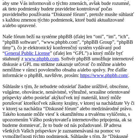
aby sme Vás informovali o týchto zmenách, avšak bude rozumné,
ak tieto podmienky budete pravidelne kontrolovať počas
pravidelného používania “Diskusné fórum”, pretože musíte súhlasiť
s každou zmenou týchto podmienok, ktoré budú aktualizované
a/alebo upravené.
Naše fórum beží na systéme phpBB (ďalej len “oni”, “im”, “ich”,
“phpBB software”, “www.phpbb.com”, “phpBB Group”, “phpBB
tímy”), čo je elektronický konferenčný systém vydávaný pod
“
General Public License
” (ďalej len “GPL”) a ktorý môže byť
stiahnutý z
www.phpbb.com
. Softvér phpBB umožňuje internetové
diskusie a GPL mu striktne zakazuje určovať čo môžme a/alebo
nemôžme v rámci povoleného obsahu a/alebo správy. Pre ďalšie
informácie o phpBB, navštívte, prosím:
https://www.phpbb.com/
.
Súhlasíte s tým, že nebudete odosielať žiadne urážlivé, obscénne,
vulgárne, ohováracie, nenávistné, výhražné, sexuálne orientované
príspevky alebo posielať akýkoľvek iný materiál, ktorý môže
porušovať ktorékoľvek zákony krajiny, v ktorej sa nachádzate Vy či
v ktorej sa nachádza “Diskusné fórum” alebo medzinárodné právo.
Takéto konanie môže viesť k okamžitému a trvalému vylúčeniu, s
upozornením Vášho poskytovateľa internetového pripojenia, ak sa
budeme domnievať, že to bude od nás požadované. IP adresa
všetkých Vašich príspevkov je zaznamenávaná na pomoc vo
vymožiteľnosti týchto podmienok. Súhlasíte s tým, že “Diskusné