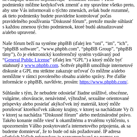
podmienky môžme kedykoľvek zmeniť a my spravíme všetko preto,
aby sme Vás informovali o týchto zmenách, avšak bude rozumné,
ak tieto podmienky budete pravidelne kontrolovať počas
pravidelného používania “Diskusné fórum”, pretože musíte súhlasiť
s každou zmenou týchto podmienok, ktoré budú aktualizované
a/alebo upravené.
Naše fórum beží na systéme phpBB (ďalej len “oni”, “im”, “ich”,
“phpBB software”, “www.phpbb.com”, “phpBB Group”, “phpBB
tímy”), čo je elektronický konferenčný systém vydávaný pod
“
General Public License
” (ďalej len “GPL”) a ktorý môže byť
stiahnutý z
www.phpbb.com
. Softvér phpBB umožňuje internetové
diskusie a GPL mu striktne zakazuje určovať čo môžme a/alebo
nemôžme v rámci povoleného obsahu a/alebo správy. Pre ďalšie
informácie o phpBB, navštívte, prosím:
https://www.phpbb.com/
.
Súhlasíte s tým, že nebudete odosielať žiadne urážlivé, obscénne,
vulgárne, ohováracie, nenávistné, výhražné, sexuálne orientované
príspevky alebo posielať akýkoľvek iný materiál, ktorý môže
porušovať ktorékoľvek zákony krajiny, v ktorej sa nachádzate Vy či
v ktorej sa nachádza “Diskusné fórum” alebo medzinárodné právo.
Takéto konanie môže viesť k okamžitému a trvalému vylúčeniu, s
upozornením Vášho poskytovateľa internetového pripojenia, ak sa
budeme domnievať, že to bude od nás požadované. IP adresa
všetkých Vašich príspevkov je zaznamenávaná na pomoc vo