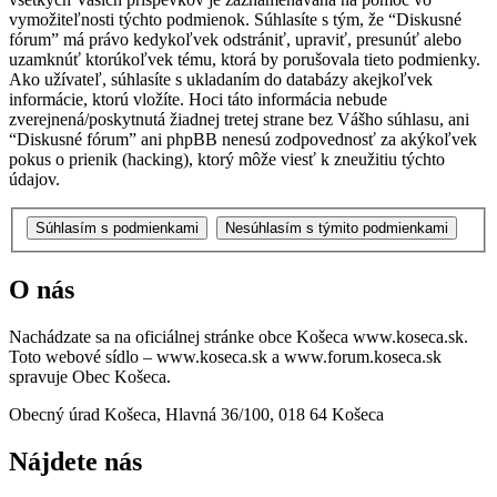
vymožiteľnosti týchto podmienok. Súhlasíte s tým, že “Diskusné
fórum” má právo kedykoľvek odstrániť, upraviť, presunúť alebo
uzamknúť ktorúkoľvek tému, ktorá by porušovala tieto podmienky.
Ako užívateľ, súhlasíte s ukladaním do databázy akejkoľvek
informácie, ktorú vložíte. Hoci táto informácia nebude
zverejnená/poskytnutá žiadnej tretej strane bez Vášho súhlasu, ani
“Diskusné fórum” ani phpBB nenesú zodpovednosť za akýkoľvek
pokus o prienik (hacking), ktorý môže viesť k zneužitiu týchto
údajov.
O nás
Nachádzate sa na oficiálnej stránke obce Košeca www.koseca.sk.
Toto webové sídlo – www.koseca.sk a www.forum.koseca.sk
spravuje Obec Košeca.
Obecný úrad Košeca, Hlavná 36/100, 018 64 Košeca
Nájdete nás