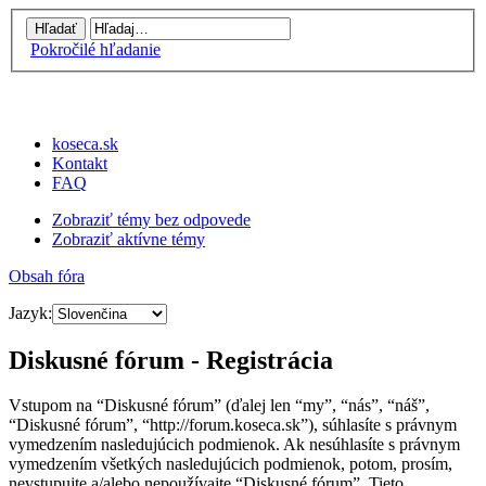
Pokročilé hľadanie
koseca.sk
Kontakt
FAQ
Zobraziť témy bez odpovede
Zobraziť aktívne témy
Obsah fóra
Jazyk:
Diskusné fórum - Registrácia
Vstupom na “Diskusné fórum” (ďalej len “my”, “nás”, “náš”,
“Diskusné fórum”, “http://forum.koseca.sk”), súhlasíte s právnym
vymedzením nasledujúcich podmienok. Ak nesúhlasíte s právnym
vymedzením všetkých nasledujúcich podmienok, potom, prosím,
nevstupujte a/alebo nepoužívajte “Diskusné fórum”. Tieto