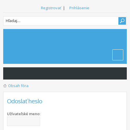
Registrovať
|
Prihlásenie
Obsah fóra
Odoslať heslo
Užívateľské meno: