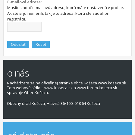
E-mailová adresa:
Musíte zadať e-mailovú adresu, ktorú máte nastavenú v profile.
Ak ste si ju nemenili, tak je to adresa, ktorú ste zadali pri
registrácii.
o nás
Nachádzate sa na oficiálnej stránke obce Košeca www.koseca.sk.
Toto webové sídlo – www.koseca.sk a www.forum.koseca.sk
spravuje Obec Košeca.
Obecný úrad Košeca, Hlavná 36/100, 018 64 Košeca