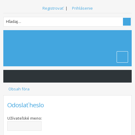
Registrovať
|
Prihlásenie
Obsah fóra
Odoslať heslo
Užívateľské meno: