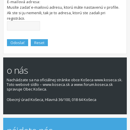
E-mailová adresa:
Musíte zadať e-mailovú adresu, ktorú máte nastavenú v profile.
Ak ste si ju nemenili, tak je to adresa, ktorú ste zadali pri
registrácii.
o nás
Nachádzate sa na oficiálnej stránke obce Košeca www.koseca.sk.
Toto webové sídlo – www.koseca.sk a www.forum.koseca.sk
spravuje Obec Košeca.
Obecný úrad Košeca, Hlavná 36/100, 018 64 Košeca