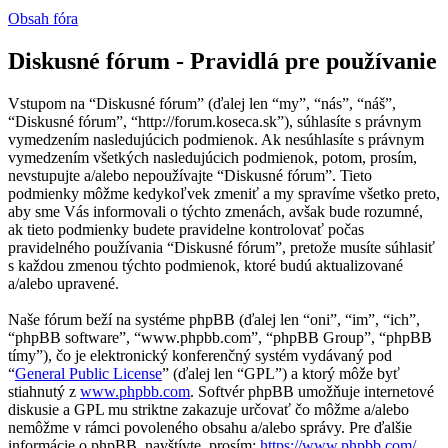
Obsah fóra
Diskusné fórum - Pravidlá pre používanie
Vstupom na “Diskusné fórum” (ďalej len “my”, “nás”, “náš”,
“Diskusné fórum”, “http://forum.koseca.sk”), súhlasíte s právnym
vymedzením nasledujúcich podmienok. Ak nesúhlasíte s právnym
vymedzením všetkých nasledujúcich podmienok, potom, prosím,
nevstupujte a/alebo nepoužívajte “Diskusné fórum”. Tieto
podmienky môžme kedykoľvek zmeniť a my spravíme všetko preto,
aby sme Vás informovali o týchto zmenách, avšak bude rozumné,
ak tieto podmienky budete pravidelne kontrolovať počas
pravidelného používania “Diskusné fórum”, pretože musíte súhlasiť
s každou zmenou týchto podmienok, ktoré budú aktualizované
a/alebo upravené.
Naše fórum beží na systéme phpBB (ďalej len “oni”, “im”, “ich”,
“phpBB software”, “www.phpbb.com”, “phpBB Group”, “phpBB
tímy”), čo je elektronický konferenčný systém vydávaný pod
“
General Public License
” (ďalej len “GPL”) a ktorý môže byť
stiahnutý z
www.phpbb.com
. Softvér phpBB umožňuje internetové
diskusie a GPL mu striktne zakazuje určovať čo môžme a/alebo
nemôžme v rámci povoleného obsahu a/alebo správy. Pre ďalšie
informácie o phpBB, navštívte, prosím:
https://www.phpbb.com/
.