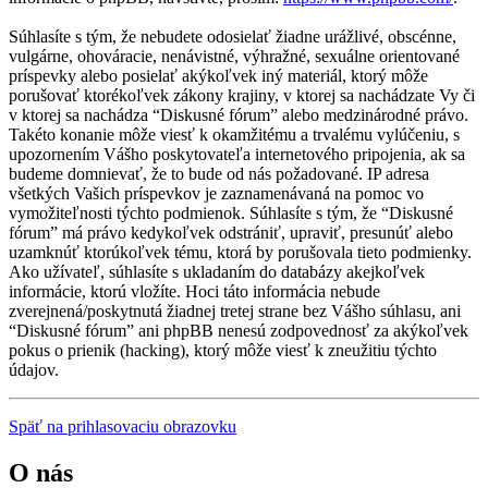
Súhlasíte s tým, že nebudete odosielať žiadne urážlivé, obscénne,
vulgárne, ohováracie, nenávistné, výhražné, sexuálne orientované
príspevky alebo posielať akýkoľvek iný materiál, ktorý môže
porušovať ktorékoľvek zákony krajiny, v ktorej sa nachádzate Vy či
v ktorej sa nachádza “Diskusné fórum” alebo medzinárodné právo.
Takéto konanie môže viesť k okamžitému a trvalému vylúčeniu, s
upozornením Vášho poskytovateľa internetového pripojenia, ak sa
budeme domnievať, že to bude od nás požadované. IP adresa
všetkých Vašich príspevkov je zaznamenávaná na pomoc vo
vymožiteľnosti týchto podmienok. Súhlasíte s tým, že “Diskusné
fórum” má právo kedykoľvek odstrániť, upraviť, presunúť alebo
uzamknúť ktorúkoľvek tému, ktorá by porušovala tieto podmienky.
Ako užívateľ, súhlasíte s ukladaním do databázy akejkoľvek
informácie, ktorú vložíte. Hoci táto informácia nebude
zverejnená/poskytnutá žiadnej tretej strane bez Vášho súhlasu, ani
“Diskusné fórum” ani phpBB nenesú zodpovednosť za akýkoľvek
pokus o prienik (hacking), ktorý môže viesť k zneužitiu týchto
údajov.
Späť na prihlasovaciu obrazovku
O nás