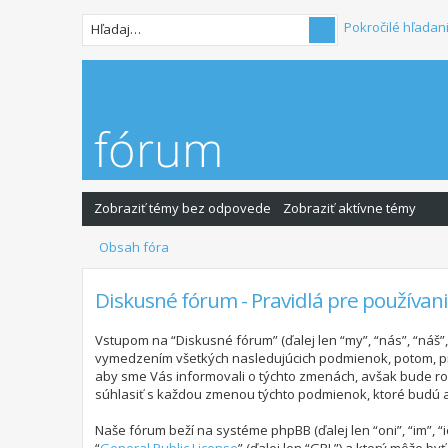
Pokročilé hľadan
Zobraziť témy bez odpovede
Zobraziť aktívne témy
Obsah fóra
Diskusné fórum - Pravidlá pre používan
Vstupom na “Diskusné fórum” (ďalej len “my”, “nás”, “náš
vymedzením všetkých nasledujúcich podmienok, potom, pr
aby sme Vás informovali o týchto zmenách, avšak bude ro
súhlasiť s každou zmenou týchto podmienok, ktoré budú 
Naše fórum beží na systéme phpBB (ďalej len “oni”, “im”,