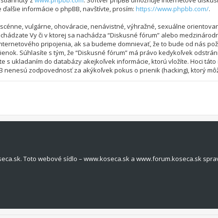
ť stiahnutý z
www.phpbb.com
. Softvér phpBB umožňuje internetové diskus
alšie informácie o phpBB, navštívte, prosím:
https://www.phpbb.com/
.
bscénne, vulgárne, ohováracie, nenávistné, výhražné, sexuálne orientovan
nachádzate Vy či v ktorej sa nachádza “Diskusné fórum” alebo medzináro
nternetového pripojenia, ak sa budeme domnievať, že to bude od nás pož
ok. Súhlasíte s tým, že “Diskusné fórum” má právo kedykoľvek odstráni
íte s ukladaním do databázy akejkoľvek informácie, ktorú vložíte. Hoci tá
 nenesú zodpovednosť za akýkoľvek pokus o prienik (hacking), ktorý môže 
seca.sk. Toto webové sídlo – www.koseca.sk a www.forum.koseca.sk spra