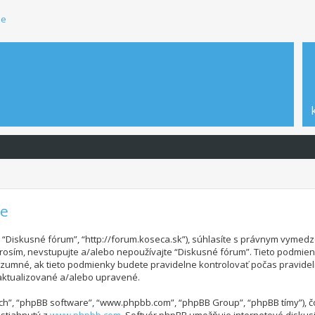
ie
ie
”, “Diskusné fórum”, “http://forum.koseca.sk”), súhlasíte s právnym vym
osím, nevstupujte a/alebo nepoužívajte “Diskusné fórum”. Tieto podmie
zumné, ak tieto podmienky budete pravidelne kontrolovať počas pravide
aktualizované a/alebo upravené.
 “ich”, “phpBB software”, “www.phpbb.com”, “phpBB Group”, “phpBB tímy”),