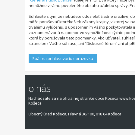
“
General Public License
” (ďalej len “GPL”) a ktorý môže by
nemôžme v rámci povoleného obsahu a/alebo správy. Pre ď
Súhlasíte s tým, že nebudete odosielať žiadne urážlivé, o
môže porušovať ktorékoľvek zákony krajiny, v ktorej sa 
trvalému vylúčeniu, s upozornením Vášho poskytovateľa i
zaznamenávaná na pomoc vo vymožiteľnosti týchto podmien
ktorá by porušovala tieto podmienky. Ako užívateľ, súhlas
strane bez Vášho súhlasu, ani “Diskusné fórum” ani phpBB
Späť na prihlasovaciu obrazovku
o nás
Nachádzate sa na oficiálnej stránke obce Košeca www.ko
Košeca.
Obecný úrad Košeca, Hlavná 36/100, 018 64 Košeca