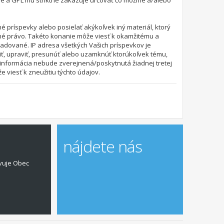
ie a GPL mu striktne zakazuje určovať čo môžme a/alebo
é príspevky alebo posielať akýkoľvek iný materiál, ktorý
dné právo. Takéto konanie môže viesť k okamžitému a
adované. IP adresa všetkých Vašich príspevkov je
ť, upraviť, presunúť alebo uzamknúť ktorúkoľvek tému,
to informácia nebude zverejnená/poskytnutá žiadnej tretej
viesť k zneužitiu týchto údajov.
nájdete nás
vuje Obec