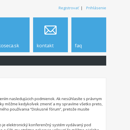
Registrovať
|
Prihlásenie
koseca.sk
kontakt
faq
edzením nasledujúcich podmienok. Ak nesúhlasíte s právnym
nky môžme kedykoľvek zmeniť a my spravíme všetko preto,
lného používania “Diskusné fórum”, pretože musíte
 čo je elektronický konferenčný systém vydávaný pod